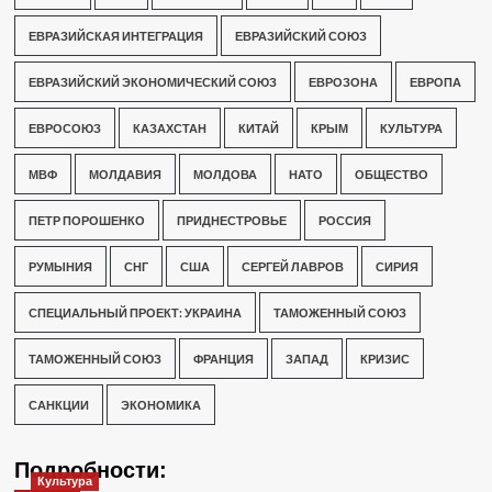
ЕВРАЗИЙСКАЯ ИНТЕГРАЦИЯ
ЕВРАЗИЙСКИЙ СОЮЗ
ЕВРАЗИЙСКИЙ ЭКОНОМИЧЕСКИЙ СОЮЗ
ЕВРОЗОНА
ЕВРОПА
ЕВРОСОЮЗ
КАЗАХСТАН
КИТАЙ
КРЫМ
КУЛЬТУРА
МВФ
МОЛДАВИЯ
МОЛДОВА
НАТО
ОБЩЕСТВО
ПЕТР ПОРОШЕНКО
ПРИДНЕСТРОВЬЕ
РОССИЯ
РУМЫНИЯ
СНГ
США
СЕРГЕЙ ЛАВРОВ
СИРИЯ
СПЕЦИАЛЬНЫЙ ПРОЕКТ: УКРАИНА
ТАМОЖЕННЫЙ СОЮЗ
ТАМОЖЕННЫЙ СОЮЗ
ФРАНЦИЯ
ЗАПАД
КРИЗИС
САНКЦИИ
ЭКОНОМИКА
Подробности:
Культура