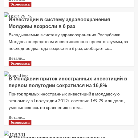
$3,6
больше
Экономика
млрд
о
Доля
Инвестиции в систему здравоохранения
иностранных
Молдовы возросли в 6 раз
инвестиций
в
Вкладываемые в систему здравоохранения Республики
капитале
Молдова посредством инвестиционных проектов суммы, за
банков
последние два года возросли в 6 раз, сообщает со...
Молдовы
уменьшилась
Прочитать
Детали...
больше
Экономика
о
Инвестиции
В Молдавии приток иностранных инвестиций в
в
первом полугодии сократился на 16,8%
систему
здравоохранения
Приток прямых иностранных инвестиций в молдавскую
Молдовы
экономику в I полугодии 2012г. составил 169,79 млн долл.,
возросли
уменьшившись по сравнению с тем...
в
6
Прочитать
Детали...
раз
больше
Экономика
о
В
В Молдове сокращаются иностранные