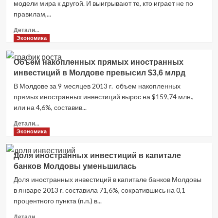
модели мира к другой. И выигрывают те, кто играет не по
правилам,...
Прочитать
Детали...
больше
Экономика
о
Михаил
Объем накопленных прямых иностранных
Хазин:
инвестиций в Молдове превысил $3,6 млрд
Цель
США
В Молдове за 9 месяцев 2013 г. объем накопленных
—
прямых иностранных инвестиций вырос на $159,74 млн.,
подготовиться
или на 4,6%, составив...
к
кризису
Прочитать
Детали...
и
больше
Экономика
ослабить
о
ведущие
Объем
Доля иностранных инвестиций в капитале
валюты
накопленных
банков Молдовы уменьшилась
прямых
иностранных
Доля иностранных инвестиций в капитале банков Молдовы
инвестиций
в январе 2013 г. составила 71,6%, сократившись на 0,1
в
процентного пункта (п.п.) в...
Молдове
превысил
Прочитать
Детали...