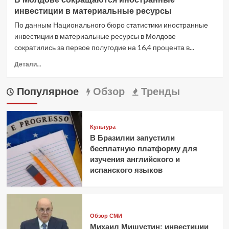
Молдавии
инвестиции в материальные ресурсы
приток
иностранных
По данным Национального бюро статистики иностранные
инвестиций
инвестиции в материальные ресурсы в Молдове
в
сократились за первое полугодие на 16,4 процента в...
первом
полугодии
Прочитать
Детали...
сократился
больше
на
о
Популярное
Обзор
Тренды
16,8%
В
Молдове
сокращаются
иностранные
Культура
инвестиции
В Бразилии запустили
в
бесплатную платформу для
материальные
изучения английского и
ресурсы
испанского языков
Обзор СМИ
Михаил Мишустин: инвестиции