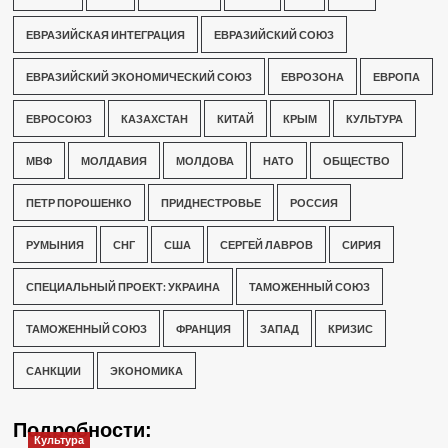
ЕВРАЗИЙСКАЯ ИНТЕГРАЦИЯ
ЕВРАЗИЙСКИЙ СОЮЗ
ЕВРАЗИЙСКИЙ ЭКОНОМИЧЕСКИЙ СОЮЗ
ЕВРОЗОНА
ЕВРОПА
ЕВРОСОЮЗ
КАЗАХСТАН
КИТАЙ
КРЫМ
КУЛЬТУРА
МВФ
МОЛДАВИЯ
МОЛДОВА
НАТО
ОБЩЕСТВО
ПЕТР ПОРОШЕНКО
ПРИДНЕСТРОВЬЕ
РОССИЯ
РУМЫНИЯ
СНГ
США
СЕРГЕЙ ЛАВРОВ
СИРИЯ
СПЕЦИАЛЬНЫЙ ПРОЕКТ: УКРАИНА
ТАМОЖЕННЫЙ СОЮЗ
ТАМОЖЕННЫЙ СОЮЗ
ФРАНЦИЯ
ЗАПАД
КРИЗИС
САНКЦИИ
ЭКОНОМИКА
Подробности:
Культура