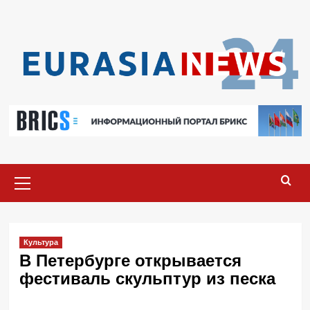
Перейти
к
содержимому
Основное
меню
Культура
В Петербурге открывается
фестиваль скульптур из песка