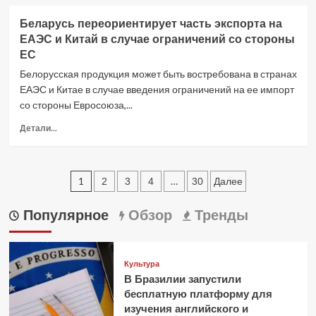
о
ответа
Урок
Беларусь переориентирует часть экспорта на
«многовекторности»:
ЕАЭС и Китай в случае ограничений со стороны
Беларусь
ЕС
под
секторальными
Белорусская продукция может быть востребована в странах
санкциями
ЕАЭС и Китае в случае введения ограничений на ее импорт
ЕС
со стороны Евросоюза,...
Прочитать
Детали...
больше
о
Беларусь
Пагинация
переориентирует
1
…
2
3
4
30
Далее
часть
записей
экспорта
Популярное
Обзор
Тренды
на
ЕАЭС
и
Китай
Культура
в
В Бразилии запустили
случае
бесплатную платформу для
ограничений
изучения английского и
со