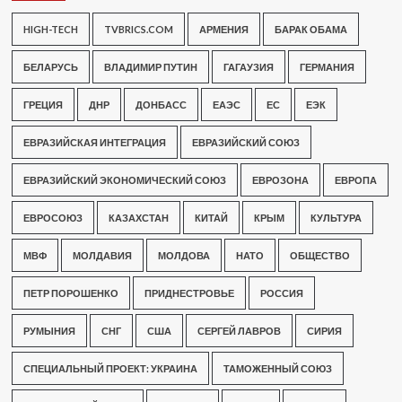
HIGH-TECH
TVBRICS.COM
АРМЕНИЯ
БАРАК ОБАМА
БЕЛАРУСЬ
ВЛАДИМИР ПУТИН
ГАГАУЗИЯ
ГЕРМАНИЯ
ГРЕЦИЯ
ДНР
ДОНБАСС
ЕАЭС
ЕС
ЕЭК
ЕВРАЗИЙСКАЯ ИНТЕГРАЦИЯ
ЕВРАЗИЙСКИЙ СОЮЗ
ЕВРАЗИЙСКИЙ ЭКОНОМИЧЕСКИЙ СОЮЗ
ЕВРОЗОНА
ЕВРОПА
ЕВРОСОЮЗ
КАЗАХСТАН
КИТАЙ
КРЫМ
КУЛЬТУРА
МВФ
МОЛДАВИЯ
МОЛДОВА
НАТО
ОБЩЕСТВО
ПЕТР ПОРОШЕНКО
ПРИДНЕСТРОВЬЕ
РОССИЯ
РУМЫНИЯ
СНГ
США
СЕРГЕЙ ЛАВРОВ
СИРИЯ
СПЕЦИАЛЬНЫЙ ПРОЕКТ: УКРАИНА
ТАМОЖЕННЫЙ СОЮЗ