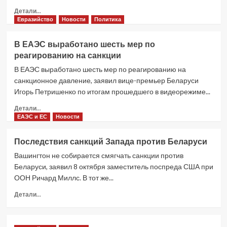
единый
Прочитать
Детали...
перечень
больше
Евразийство
Новости
Политика
санкционной
о
продукции
Западные
В ЕАЭС выработано шесть мер по
санкции
реагированию на санкции
против
Белоруссии
В ЕАЭС выработано шесть мер по реагированию на
–
санкционное давление, заявил вице-премьер Беларуси
риски
Игорь Петришенко по итогам прошедшего в видеорежиме...
растут
Прочитать
Детали...
больше
ЕАЭС и ЕС
Новости
о
В
Последствия санкций Запада против Беларуси
ЕАЭС
Вашингтон не собирается смягчать санкции против
выработано
шесть
Беларуси, заявил 8 октября заместитель поспреда США при
мер
ООН Ричард Миллс. В тот же...
по
Прочитать
реагированию
Детали...
больше
на
о
санкции
Последствия