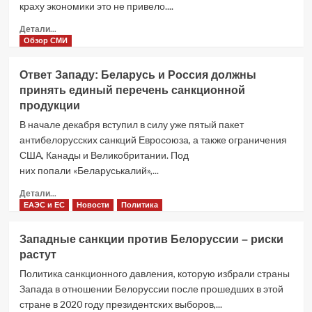
краху экономики это не привело....
нарушение
антироссийских
Прочитать
Детали...
санкций
больше
Обзор СМИ
о
Выгоды
Ответ Западу: Беларусь и Россия должны
евразийской
принять единый перечень санкционной
интеграции
продукции
для
Казахстана
В начале декабря вступил в силу уже пятый пакет
перевешивают
антибелорусских санкций Евросоюза, а также ограничения
санкционные
США, Канады и Великобритании. Под
риски
них попали «Беларуськалий»,...
Прочитать
Детали...
больше
ЕАЭС и ЕС
Новости
Политика
о
Ответ
Западные санкции против Белоруссии – риски
Западу:
растут
Беларусь
и
Политика санкционного давления, которую избрали страны
Россия
Запада в отношении Белоруссии после прошедших в этой
должны
стране в 2020 году президентских выборов,...
принять