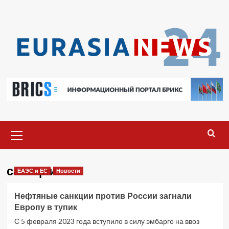
Перейти
к
содержимому
Основное
меню
санкции
ЕАЭС и ЕС
Новости
Нефтяные санкции против России загнали
Европу в тупик
С 5 февраля 2023 года вступило в силу эмбарго на ввоз