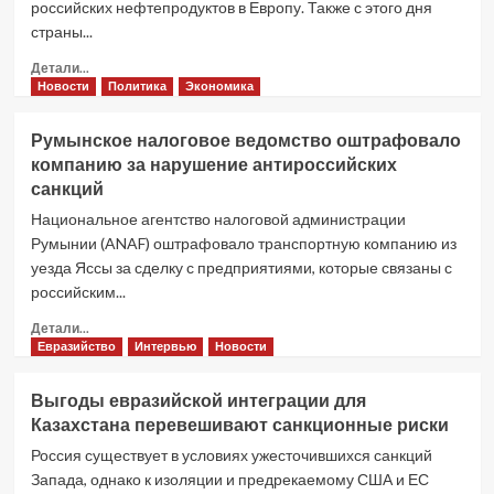
российских нефтепродуктов в Европу. Также с этого дня
страны...
Прочитать
Детали...
больше
Новости
Политика
Экономика
о
Нефтяные
Румынское налоговое ведомство оштрафовало
санкции
компанию за нарушение антироссийских
против
санкций
России
загнали
Национальное агентство налоговой администрации
Европу
Румынии (ANAF) оштрафовало транспортную компанию из
в
уезда Яссы за сделку с предприятиями, которые связаны с
тупик
российским...
Прочитать
Детали...
больше
Евразийство
Интервью
Новости
о
Румынское
Выгоды евразийской интеграции для
налоговое
Казахстана перевешивают санкционные риски
ведомство
оштрафовало
Россия существует в условиях ужесточившихся санкций
компанию
Запада, однако к изоляции и предрекаемому США и ЕС
за