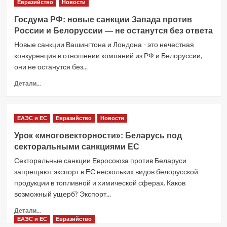
Евразийство
Новости
санкций
Запада
Госдума РФ: новые санкции Запада против
против
России и Белоруссии — не останутся без ответа
Беларуси
Новые санкции Вашингтона и Лондона - это нечестная
конкуренция в отношении компаний из РФ и Белоруссии,
они не останутся без...
Прочитать
Детали...
больше
о
Госдума
ЕАЭС и ЕС
Евразийство
Новости
РФ:
новые
Урок «многовекторности»: Беларусь под
санкции
секторальными санкциями ЕС
Запада
против
Секторальные санкции Евросоюза против Беларуси
России
запрещают экспорт в ЕС нескольких видов белорусской
и
продукции в топливной и химической сферах. Каков
Белоруссии
возможный ущерб? Экспорт...
—
не
Прочитать
Детали...
останутся
больше
ЕАЭС и ЕС
Евразийство
без