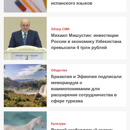
испанского языков
стороны
ЕС
Обзор СМИ
Михаил Мишустин: инвестиции
России в экономику Узбекистана
превысили 4 трлн рублей
Общество
Бразилия и Эфиопия подписали
меморандум о
взаимопонимании для
расширения сотрудничества в
сфере туризма
Культура
Редкий изабелловый скакун