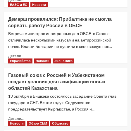
из
больше
ЕАЭС и ЕС
Новости
Сербии
о
Казахстану
Демарш провалился: Прибалтика не смогла
выгодно
сорвать работу России в ОБСЕ
развивать
технопарки
Встреча министров иностранных дел ОБСЕ в Скопье
в
отличилась несколькими казусами на антироссийской
сотрудничестве
почве. Власти Болгарии не пустили в свое воздушное...
с
Россией
Прочитать
Детали...
больше
Евразийство
Новости
Экономика
о
Демарш
Газовый союз с Россией и Узбекистаном
провалился:
создает условия для газификации новых
Прибалтика
областей Казахстана
не
смогла
13 октября в Бишкеке состоялось заседание Совета глав
сорвать
государств СНГ. В этом году в Содружестве
работу
председательствует Кыргызстан, а Россия и...
России
в
Прочитать
Детали...
ОБСЕ
больше
Новости
Обзор СМИ
Общество
о