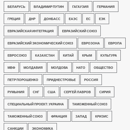
БЕЛАРУСЬ
ВЛАДИМИР ПУТИН
ГАГАУЗИЯ
ГЕРМАНИЯ
ГРЕЦИЯ
ДНР
ДОНБАСС
ЕАЭС
ЕС
ЕЭК
ЕВРАЗИЙСКАЯ ИНТЕГРАЦИЯ
ЕВРАЗИЙСКИЙ СОЮЗ
ЕВРАЗИЙСКИЙ ЭКОНОМИЧЕСКИЙ СОЮЗ
ЕВРОЗОНА
ЕВРОПА
ЕВРОСОЮЗ
КАЗАХСТАН
КИТАЙ
КРЫМ
КУЛЬТУРА
МВФ
МОЛДАВИЯ
МОЛДОВА
НАТО
ОБЩЕСТВО
ПЕТР ПОРОШЕНКО
ПРИДНЕСТРОВЬЕ
РОССИЯ
РУМЫНИЯ
СНГ
США
СЕРГЕЙ ЛАВРОВ
СИРИЯ
СПЕЦИАЛЬНЫЙ ПРОЕКТ: УКРАИНА
ТАМОЖЕННЫЙ СОЮЗ
ТАМОЖЕННЫЙ СОЮЗ
ФРАНЦИЯ
ЗАПАД
КРИЗИС
САНКЦИИ
ЭКОНОМИКА