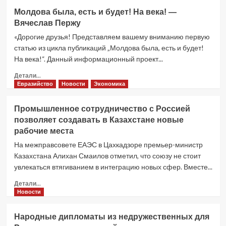
Газовый
Молдова была, есть и будет! На века! —
союз
Вячеслав Пержу
с
Россией
«Дорогие друзья! Представляем вашему вниманию первую
и
статью из цикла публикаций „Молдова была, есть и будет!
Узбекистаном
На века!“. Данный информационный проект...
создает
условия
Прочитать
Детали...
для
больше
Евразийство
Новости
Экономика
газификации
о
новых
Молдова
Промышленное сотрудничество с Россией
областей
была,
позволяет создавать в Казахстане новые
Казахстана
есть
рабочие места
и
будет!
На межправсовете ЕАЭС в Цахкадзоре премьер-министр
На
Казахстана Алихан Смаилов отметил, что союзу не стоит
века!
увлекаться втягиванием в интеграцию новых сфер. Вместе...
—
Вячеслав
Прочитать
Детали...
Пержу
больше
Новости
о
Промышленное
Народные дипломаты из недружественных для
сотрудничество