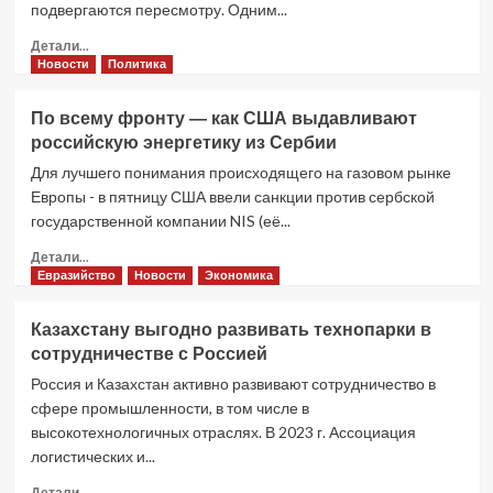
подвергаются пересмотру. Одним...
отключены
от
Прочитать
Детали...
системы
больше
Новости
Политика
платежей
о
SWIFT
Анализ:
По всему фронту — как США выдавливают
Новая
российскую энергетику из Сербии
реальность
—
Для лучшего понимания происходящего на газовом рынке
решение
Европы - в пятницу США ввели санкции против сербской
будущего
государственной компании NIS (её...
Европы
без
Прочитать
Детали...
Европы
больше
Евразийство
Новости
Экономика
о
По
Казахстану выгодно развивать технопарки в
всему
сотрудничестве с Россией
фронту
—
Россия и Казахстан активно развивают сотрудничество в
как
сфере промышленности, в том числе в
США
высокотехнологичных отраслях. В 2023 г. Ассоциация
выдавливают
логистических и...
российскую
энергетику
Прочитать
Детали...