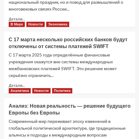
национальный праздник, но и повод для размышлений о
многовековых связях России...
Прочитать
Детали...
больше
В Мире
Новости
Экономика
о
День
С 17 марта несколько российских банков будут
России
отключены от системы платежей SWIFT
12
июня:
С 17 марта 2025 года определённые финансовые
Анализ
учреждения окажутся вне системы международных
исторических
межбанковских платежей SWIFT. Это решение может
и
серьёзно ограничить...
современных
связей
Прочитать
Детали...
России
больше
Аналитика
Новости
Политика
и
о
Молдовы
С
Анализ: Новая реальность — решение будущего
17
Европы без Европы
марта
несколько
Современный мир переживает эпоху изменений в
российских
глобальной политической архитектуре, где традиционные
банков
альянсы и подходы к международным вопросам
будут