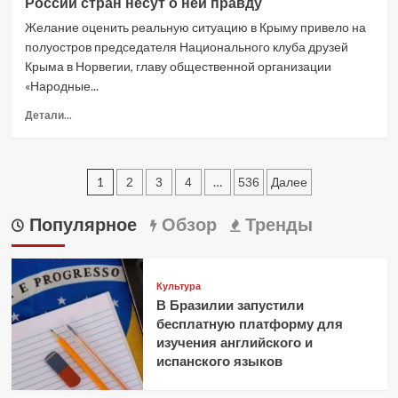
России стран несут о ней правду
с
Россией
Желание оценить реальную ситуацию в Крыму привело на
позволяет
полуостров председателя Национального клуба друзей
создавать
Крыма в Норвегии, главу общественной организации
в
«Народные...
Казахстане
новые
Прочитать
Детали...
рабочие
больше
места
о
Народные
Пагинация
дипломаты
1
…
2
3
4
536
Далее
из
записей
недружественных
Популярное
Обзор
Тренды
для
России
стран
несут
Культура
о
В Бразилии запустили
ней
бесплатную платформу для
правду
изучения английского и
испанского языков