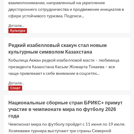
взаимопонимании, направленный на укрепление
Узбекистана
двустороннего сотрудничества и продвижение инициатив в
превысили
сфере устойчивого туризма. Подписи...
4
трлн
Прочитать
Детали...
рублей
больше
Культура
о
Бразилия
Редкий изабелловый скакун стал новым
и
культурным символом Казахстана
Эфиопия
подписали
Кобылица Акжан редкой изабелловой масти – любимица
меморандум
президента Казахстана Касым-Жомарта Токаева – все
о
чаще привлекает к себе внимание в соцсетях...
взаимопонимании
для
Прочитать
Детали...
расширения
больше
Спорт
сотрудничества
о
в
Редкий
Национальные сборные стран БРИКС+ примут
сфере
изабелловый
участие в чемпионате мира по футболу 2026
туризма
скакун
года
стал
новым
Чемпионат мира по футболу пройдет с 11 июня по 19 июля.
культурным
Хозяевами турнира выступают три страны Северной
символом