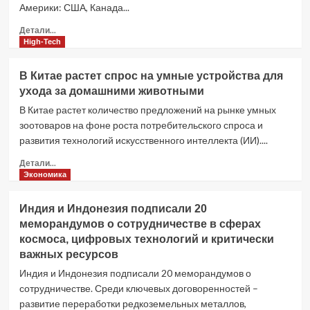
Америки: США, Канада...
Казахстана
Прочитать
Детали...
больше
High-Tech
о
Национальные
В Китае растет спрос на умные устройства для
сборные
ухода за домашними животными
стран
БРИКС+
В Китае растет количество предложений на рынке умных
примут
зоотоваров на фоне роста потребительского спроса и
участие
развития технологий искусственного интеллекта (ИИ)....
в
чемпионате
Прочитать
Детали...
мира
больше
Экономика
по
о
футболу
В
Индия и Индонезия подписали 20
2026
Китае
меморандумов о сотрудничестве в сферах
года
растет
космоса, цифровых технологий и критически
спрос
на
важных ресурсов
умные
Индия и Индонезия подписали 20 меморандумов о
устройства
сотрудничестве. Среди ключевых договоренностей –
для
развитие переработки редкоземельных металлов,
ухода