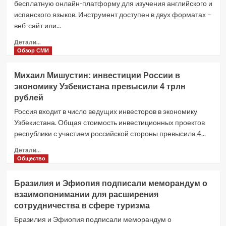
бесплатную онлайн-платформу для изучения английского и
испанского языков. Инструмент доступен в двух форматах –
веб-сайт или...
Прочитать
Детали...
больше
Обзор СМИ
о
В
Михаил Мишустин: инвестиции России в
Бразилии
экономику Узбекистана превысили 4 трлн
запустили
рублей
бесплатную
платформу
Россия входит в число ведущих инвесторов в экономику
для
Узбекистана. Общая стоимость инвестиционных проектов
изучения
республики с участием российской стороны превысила 4...
английского
и
Прочитать
Детали...
испанского
больше
Общество
языков
о
Михаил
Бразилия и Эфиопия подписали меморандум о
Мишустин:
взаимопонимании для расширения
инвестиции
сотрудничества в сфере туризма
России
в
Бразилия и Эфиопия подписали меморандум о
экономику