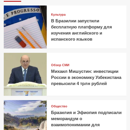
песчаные
почвы
ОАЭ
Культура
в
В Бразилии запустили
плодородные
бесплатную платформу для
изучения английского и
испанского языков
Обзор СМИ
Михаил Мишустин: инвестиции
России в экономику Узбекистана
превысили 4 трлн рублей
Общество
Бразилия и Эфиопия подписали
меморандум о
взаимопонимании для