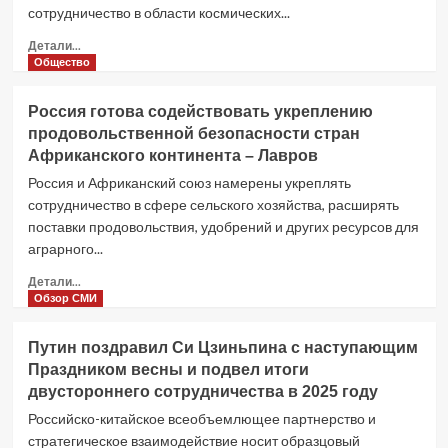
сотрудничество в области космических...
за
домашними
Прочитать
Детали...
животными
больше
Общество
о
Индия
Россия готова содействовать укреплению
и
продовольственной безопасности стран
Индонезия
Африканского континента – Лавров
подписали
20
Россия и Африканский союз намерены укреплять
меморандумов
сотрудничество в сфере сельского хозяйства, расширять
о
поставки продовольствия, удобрений и других ресурсов для
сотрудничестве
аграрного...
в
сферах
Прочитать
Детали...
космоса,
больше
Обзор СМИ
цифровых
о
технологий
Россия
Путин поздравил Си Цзиньпина с наступающим
и
готова
критически
Праздником весны и подвел итоги
содействовать
важных
двустороннего сотрудничества в 2025 году
укреплению
ресурсов
продовольственной
Российско-китайское всеобъемлющее партнерство и
безопасности
стратегическое взаимодействие носит образцовый