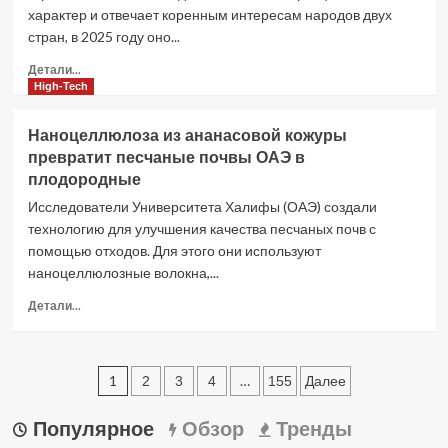
стран
характер и отвечает коренным интересам народов двух
Африканского
стран, в 2025 году оно...
континента
–
Прочитать
Детали...
Лавров
больше
High-Tech
о
Путин
Наноцеллюлоза из ананасовой кожуры
поздравил
превратит песчаные почвы ОАЭ в
Си
плодородные
Цзиньпина
с
Исследователи Университета Халифы (ОАЭ) создали
наступающим
технологию для улучшения качества песчаных почв с
Праздником
помощью отходов. Для этого они используют
весны
наноцеллюлозные волокна,...
и
подвел
Прочитать
Детали...
итоги
больше
двустороннего
о
сотрудничества
Наноцеллюлоза
в
Пагинация
из
1
…
2
3
4
155
Далее
2025
ананасовой
записей
году
кожуры
Популярное
Обзор
Тренды
превратит