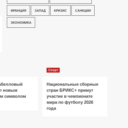
ФРАНЦИЯ
ЗАПАД
КРИЗИС
САНКЦИИ
ЭКОНОМИКА
Спорт
абелловый
Национальные сборные
ал новым
стран БРИКС+ примут
ым символом
участие в чемпионате
мира по футболу 2026
года