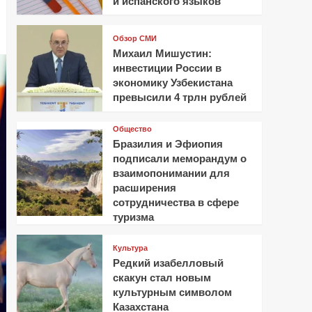
и испанского языков
Обзор СМИ
Михаил Мишустин:
инвестиции России в
экономику Узбекистана
превысили 4 трлн рублей
Общество
Бразилия и Эфиопия
подписали меморандум о
взаимопонимании для
расширения
сотрудничества в сфере
туризма
Культура
Редкий изабелловый
скакун стал новым
культурным символом
Казахстана