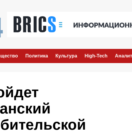
щество
Политика
Культура
High-Tech
Аналит
ойдет
анский
бительской