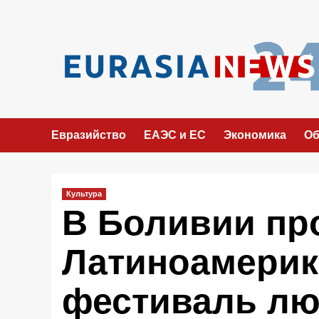
Перейти
к
содержимому
Евразийство
ЕАЭС и ЕС
Экономика
Об
Культура
В Боливии пр
Латиноамерик
фестиваль лю