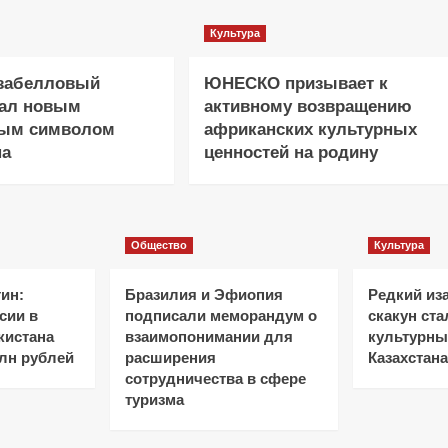
Культура
изабелловый
ЮНЕСКО призывает к
тал новым
активному возвращению
ным символом
африканских культурных
на
ценностей на родину
Общество
Культура
ин:
Бразилия и Эфиопия
Редкий из
сии в
подписали меморандум о
скакун ст
кистана
взаимопонимании для
культурн
лн рублей
расширения
Казахстана
сотрудничества в сфере
туризма