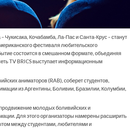
– Чукисака, Кочабамба, Ла-Пас и Санта-Крус – станут
мериканского фестиваля любительского
ытие состоится в смешанном формате, объединяя
сеть TV BRICS выступает информационным
йских аниматоров (RAB), соберет студентов,
имации из Аргентины, Боливии, Бразилии, Колумбии,
продвижение молодых боливийских и
мации. Для этого организаторы намерены расширить
ытом между студентами, любителями и