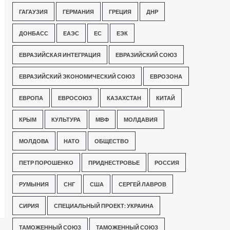
ГАГАУЗИЯ
ГЕРМАНИЯ
ГРЕЦИЯ
ДНР
ДОНБАСС
ЕАЭС
ЕС
ЕЭК
ЕВРАЗИЙСКАЯ ИНТЕГРАЦИЯ
ЕВРАЗИЙСКИЙ СОЮЗ
ЕВРАЗИЙСКИЙ ЭКОНОМИЧЕСКИЙ СОЮЗ
ЕВРОЗОНА
ЕВРОПА
ЕВРОСОЮЗ
КАЗАХСТАН
КИТАЙ
КРЫМ
КУЛЬТУРА
МВФ
МОЛДАВИЯ
МОЛДОВА
НАТО
ОБЩЕСТВО
ПЕТР ПОРОШЕНКО
ПРИДНЕСТРОВЬЕ
РОССИЯ
РУМЫНИЯ
СНГ
США
СЕРГЕЙ ЛАВРОВ
СИРИЯ
СПЕЦИАЛЬНЫЙ ПРОЕКТ: УКРАИНА
ТАМОЖЕННЫЙ СОЮЗ
ТАМОЖЕННЫЙ СОЮЗ