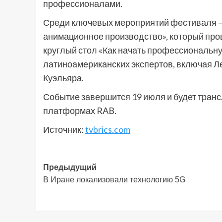
профессионалами.
Среди ключевых мероприятий фестиваля – 
анимационное производство», который пров
круглый стол «Как начать профессиональну
латиноамериканских экспертов, включая Л
Куэльяра.
Событие завершится 19 июля и будет тран
платформах RAB.
Источник:
tvbrics.com
Навигация
Предыдущий
В Иране локализовали технологию 5G
записи