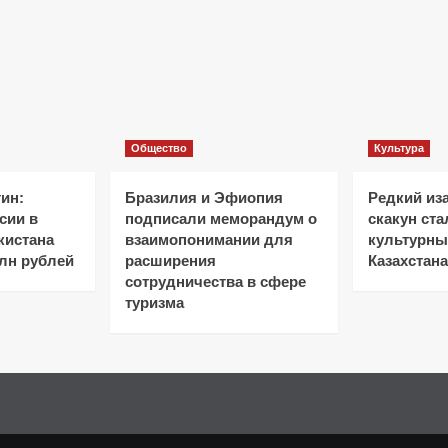
Общество
Культура
ин:
Бразилия и Эфиопия
Редкий из
сии в
подписали меморандум о
скакун ст
кистана
взаимопонимании для
культурн
лн рублей
расширения
Казахстана
сотрудничества в сфере
туризма