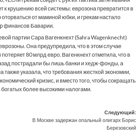
ет к крушению всей системы: еврозона превратится в
 оторваться от маминой юбки, и грекам настало
тр финансов Баварии.
евой партии Сара Вагенкнехт (Sahra Wagenknecht)
еврозоны. Она предупредила, что в этом случае
 потеряет 80 млрд евро. Вагенкнехт отметила, что в
назад пострадали бы лишь банки и хедж-фонды, а
 также указала, что требования жесткой экономии,
ономический кризис, и вместо того, чтобы сокращать
 богатых более высокими налогами.
Следующий:
В Москве задержан опальный олигарх Борис
Березовский