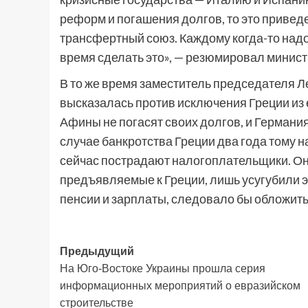
реформ и погашения долгов, то это привед
трансфертный союз. Каждому когда-то надо
время сделать это», — резюмировал минис
В то же время заместитель председателя Л
высказалась против исключения Греции из 
Афины не погасят своих долгов, и Германия
случае банкротства Греции два года тому 
сейчас пострадают налогоплательщики. Она
предъявляемые к Греции, лишь усугубили эк
пенсии и зарплаты, следовало бы обложить
Навигация
Предыдущий
На Юго-Востоке Украины прошла серия
записи
информационных мероприятий о евразийском
строительстве