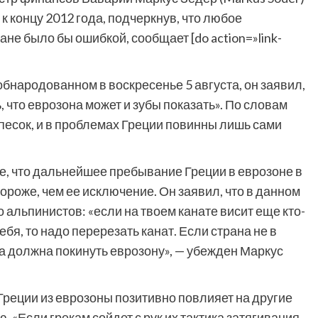
 концу 2012 года, подчеркнув, что любое
е было бы ошибкой, сообщает [do action=»link-
бнародованном в воскресенье 5 августа, он заявил,
 что еврозона может и зубы показать». По словам
 песок, и в проблемах Греции повинны лишь сами
, что дальнейшее пребывание Греции в еврозоне в
роже, чем ее исключение. Он заявил, что в данном
альпинистов: «если на твоем канате висит еще кто-
тебя, то надо перерезать канат. Если страна не в
на должна покинуть еврозону», — убежден Маркус
Греции из еврозоны позитивно повлияет на другие
 «Если грекам сойдет с рук их тактика затягивания