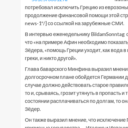
потребовал исключить Грецию из еврозоны к
продолжение финансовой помощи этой стран
news-1″/] со ссылкой на зарубежные СМИ.
В интервью еженедельнику BildamSonntag о
что «на примере Афин необходимо показать,
Зёдера, «помощь Греции уходит, как вода в
греки, и никто другой».
Глава баварского Минфина выразил мнение
долгосрочном плане обойдется Германии до
случае должно действовать старое правило 
то и, срываясь, грозит утянуть в пропасть и 
состоянии расплачиваться по долгам, то о
Зёдер.
Он также выразил мнение, что исключение 
кризисные государства — Италию и Испанию,