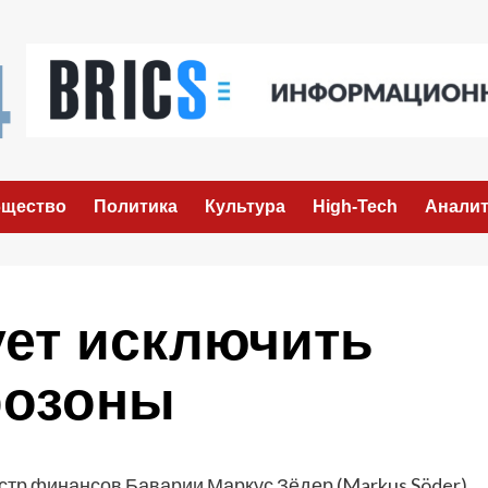
щество
Политика
Культура
High-Tech
Аналит
ует исключить
розоны
тр финансов Баварии Маркус Зёдер (Markus Söder)