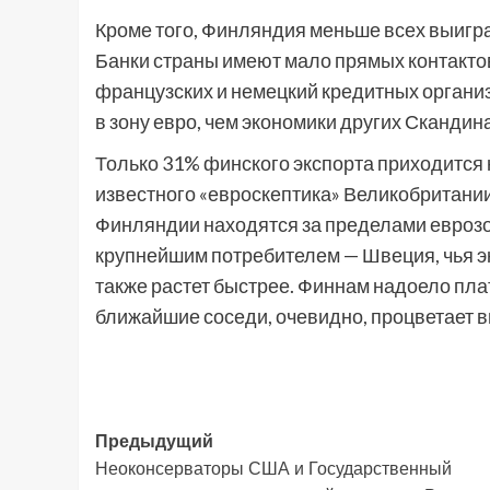
Кроме того, Финляндия меньше всех выигра
Банки страны имеют мало прямых контакто
французских и немецкий кредитных органи
в зону евро, чем экономики других Скандин
Только 31% финского экспорта приходится 
известного «евроскептика» Великобритании
Финляндии находятся за пределами еврозо
крупнейшим потребителем — Швеция, чья эк
также растет быстрее. Финнам надоело плат
ближайшие соседи, очевидно, процветает в
Навигация
Предыдущий
Неоконсерваторы США и Государственный
записи