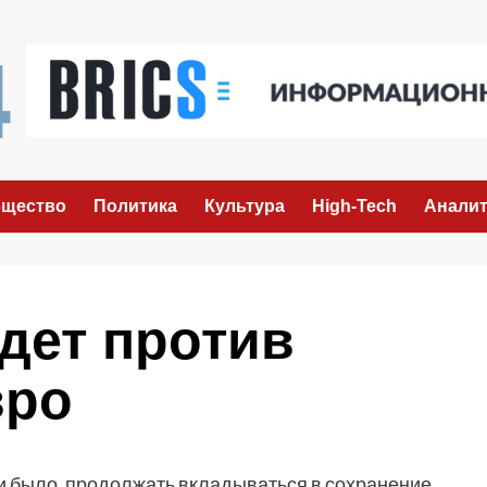
щество
Политика
Культура
High-Tech
Аналит
дет против
вро
 ни было, продолжать вкладываться в сохранение