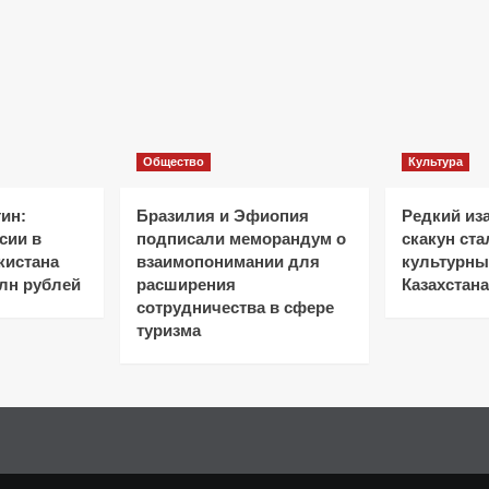
Общество
Культура
ин:
Бразилия и Эфиопия
Редкий из
сии в
подписали меморандум о
скакун ст
кистана
взаимопонимании для
культурн
лн рублей
расширения
Казахстана
сотрудничества в сфере
туризма