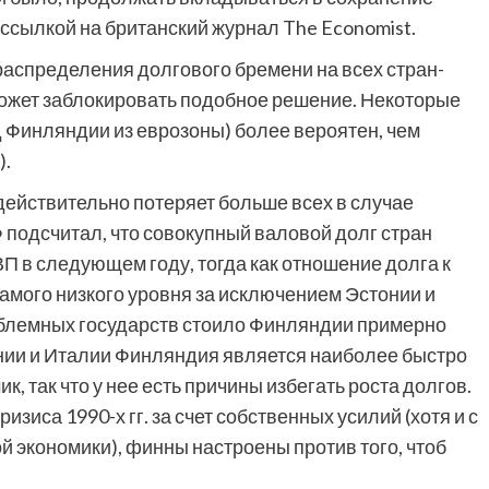
со ссылкой на британский журнал The Economist.
 распределения долгового бремени на всех стран-
ожет заблокировать подобное решение. Некоторые
д Финляндии из еврозоны) более вероятен, чем
).
действительно потеряет больше всех в случае
подсчитал, что совокупный валовой долг стран
ВП в следующем году, тогда как отношение долга к
амого низкого уровня за исключением Эстонии и
блемных государств стоило Финляндии примерно
онии и Италии Финляндия является наиболее быстро
, так что у нее есть причины избегать роста долгов.
зиса 1990-х гг. за счет собственных усилий (хотя и с
 экономики), финны настроены против того, чтоб