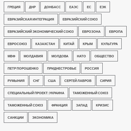
ГРЕЦИЯ
ДНР
ДОНБАСС
ЕАЭС
ЕС
ЕЭК
ЕВРАЗИЙСКАЯ ИНТЕГРАЦИЯ
ЕВРАЗИЙСКИЙ СОЮЗ
ЕВРАЗИЙСКИЙ ЭКОНОМИЧЕСКИЙ СОЮЗ
ЕВРОЗОНА
ЕВРОПА
ЕВРОСОЮЗ
КАЗАХСТАН
КИТАЙ
КРЫМ
КУЛЬТУРА
МВФ
МОЛДАВИЯ
МОЛДОВА
НАТО
ОБЩЕСТВО
ПЕТР ПОРОШЕНКО
ПРИДНЕСТРОВЬЕ
РОССИЯ
РУМЫНИЯ
СНГ
США
СЕРГЕЙ ЛАВРОВ
СИРИЯ
СПЕЦИАЛЬНЫЙ ПРОЕКТ: УКРАИНА
ТАМОЖЕННЫЙ СОЮЗ
ТАМОЖЕННЫЙ СОЮЗ
ФРАНЦИЯ
ЗАПАД
КРИЗИС
САНКЦИИ
ЭКОНОМИКА