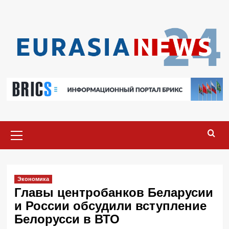
Перейти
к
содержимому
Основное
меню
Экономика
Главы центробанков Беларусии
и России обсудили вступление
Белорусси в ВТО