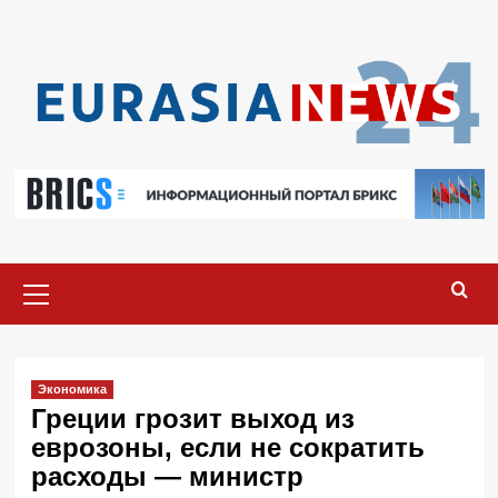
Перейти
к
содержимому
Основное
меню
Экономика
Греции грозит выход из
еврозоны, если не сократить
расходы — министр