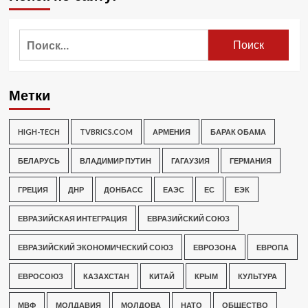
Найти:
Метки
HIGH-TECH
TVBRICS.COM
АРМЕНИЯ
БАРАК ОБАМА
БЕЛАРУСЬ
ВЛАДИМИР ПУТИН
ГАГАУЗИЯ
ГЕРМАНИЯ
ГРЕЦИЯ
ДНР
ДОНБАСС
ЕАЭС
ЕС
ЕЭК
ЕВРАЗИЙСКАЯ ИНТЕГРАЦИЯ
ЕВРАЗИЙСКИЙ СОЮЗ
ЕВРАЗИЙСКИЙ ЭКОНОМИЧЕСКИЙ СОЮЗ
ЕВРОЗОНА
ЕВРОПА
ЕВРОСОЮЗ
КАЗАХСТАН
КИТАЙ
КРЫМ
КУЛЬТУРА
МВФ
МОЛДАВИЯ
МОЛДОВА
НАТО
ОБЩЕСТВО