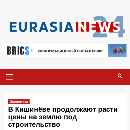
Перейти
к
содержимому
Основное
меню
Экономика
В Кишинёве продолжают расти
цены на землю под
строительство