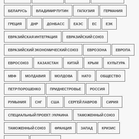
БЕЛАРУСЬ
ВЛАДИМИР ПУТИН
ГАГАУЗИЯ
ГЕРМАНИЯ
ГРЕЦИЯ
ДНР
ДОНБАСС
ЕАЭС
ЕС
ЕЭК
ЕВРАЗИЙСКАЯ ИНТЕГРАЦИЯ
ЕВРАЗИЙСКИЙ СОЮЗ
ЕВРАЗИЙСКИЙ ЭКОНОМИЧЕСКИЙ СОЮЗ
ЕВРОЗОНА
ЕВРОПА
ЕВРОСОЮЗ
КАЗАХСТАН
КИТАЙ
КРЫМ
КУЛЬТУРА
МВФ
МОЛДАВИЯ
МОЛДОВА
НАТО
ОБЩЕСТВО
ПЕТР ПОРОШЕНКО
ПРИДНЕСТРОВЬЕ
РОССИЯ
РУМЫНИЯ
СНГ
США
СЕРГЕЙ ЛАВРОВ
СИРИЯ
СПЕЦИАЛЬНЫЙ ПРОЕКТ: УКРАИНА
ТАМОЖЕННЫЙ СОЮЗ
ТАМОЖЕННЫЙ СОЮЗ
ФРАНЦИЯ
ЗАПАД
КРИЗИС