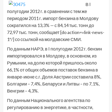
В I
полугодии 2012 г. в сравнении с тем же
периодом 2011 г. импорт бензина в Молдову
сократился на 13,3% — с 84,14 тыс. тонн до
72,97 тыс. тонн, сообщает [do action=»link-news-
1″/] со ссылкой на молдавские СМИ.
По данным НАРЭ, в I полугодии 2012 г. бензин
импортировался в Молдову, в основном, из
Румынии, на долю которой пришлось около
66,1% от общих объемов поставок бензина в
январе-июне с.г. Доля Австрии составила 8%,
Болгарии – 7,4%, Беларуси и Литвы – по 7,1%,
Венгрии – 4,3%.
По данным Национального агентства по
регулированию в энергетике, в частности,