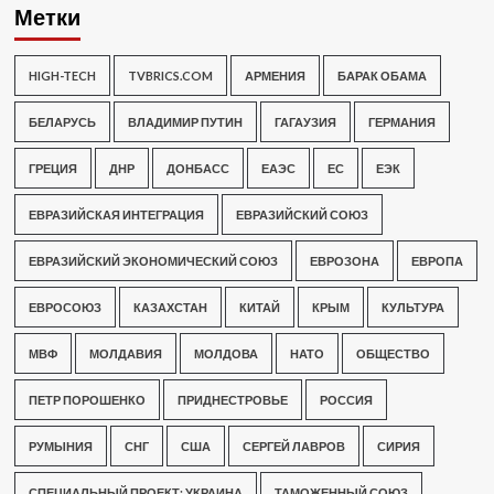
Метки
HIGH-TECH
TVBRICS.COM
АРМЕНИЯ
БАРАК ОБАМА
БЕЛАРУСЬ
ВЛАДИМИР ПУТИН
ГАГАУЗИЯ
ГЕРМАНИЯ
ГРЕЦИЯ
ДНР
ДОНБАСС
ЕАЭС
ЕС
ЕЭК
ЕВРАЗИЙСКАЯ ИНТЕГРАЦИЯ
ЕВРАЗИЙСКИЙ СОЮЗ
ЕВРАЗИЙСКИЙ ЭКОНОМИЧЕСКИЙ СОЮЗ
ЕВРОЗОНА
ЕВРОПА
ЕВРОСОЮЗ
КАЗАХСТАН
КИТАЙ
КРЫМ
КУЛЬТУРА
МВФ
МОЛДАВИЯ
МОЛДОВА
НАТО
ОБЩЕСТВО
ПЕТР ПОРОШЕНКО
ПРИДНЕСТРОВЬЕ
РОССИЯ
РУМЫНИЯ
СНГ
США
СЕРГЕЙ ЛАВРОВ
СИРИЯ
СПЕЦИАЛЬНЫЙ ПРОЕКТ: УКРАИНА
ТАМОЖЕННЫЙ СОЮЗ