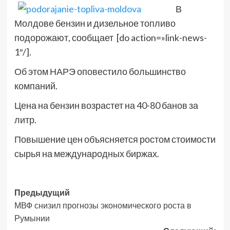
В
Молдове бензин и дизельное топливо
подорожают, сообщает [do action=»link-news-
1″/].
Об этом НАРЭ оповестило большинство
компаний.
Цена на бензин возрастет на 40-80 банов за
литр.
Повышение цен объясняется ростом стоимости
сырья на международных биржах.
Навигация
Предыдущий
МВФ снизил прогнозы экономического роста в
записи
Румынии