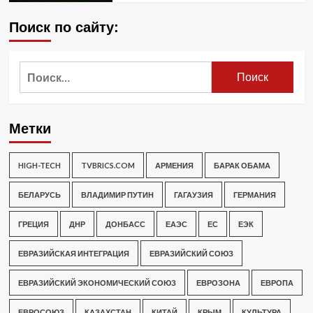
Поиск по сайту:
Найти:
Метки
HIGH-TECH
TVBRICS.COM
АРМЕНИЯ
БАРАК ОБАМА
БЕЛАРУСЬ
ВЛАДИМИР ПУТИН
ГАГАУЗИЯ
ГЕРМАНИЯ
ГРЕЦИЯ
ДНР
ДОНБАСС
ЕАЭС
ЕС
ЕЭК
ЕВРАЗИЙСКАЯ ИНТЕГРАЦИЯ
ЕВРАЗИЙСКИЙ СОЮЗ
ЕВРАЗИЙСКИЙ ЭКОНОМИЧЕСКИЙ СОЮЗ
ЕВРОЗОНА
ЕВРОПА
ЕВРОСОЮЗ
КАЗАХСТАН
КИТАЙ
КРЫМ
КУЛЬТУРА