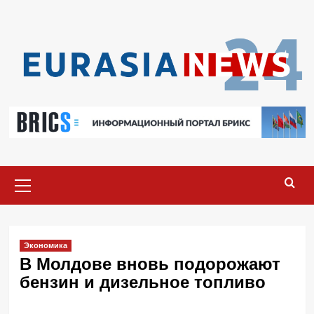
Перейти
к
содержимому
Основное
меню
Экономика
В Молдове вновь подорожают
бензин и дизельное топливо