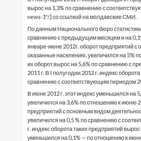
вырос на 1,3% по сравнению с соответствующ
news-1″/] со ссылкой на молдавские СМИ.
По данным Национального бюро статистики, 
сравнению с предыдущим месяцем и на 0,1% 
январе-июне 2012г. оборот предприятий с
оказанные населению, увеличился на 5% по 
их оборот вырос на 5,6% по сравнению с п
2011 г. В I полугодии 2012 г. индекс оборо
сравнению с соответствующим периодом 20
В июне 2012 г. этот индекс уменьшился на
увеличился на 3,6% по отношению к июню 20
предприятий с основным видом деятельнос
увеличился на 0,5 % по сравнению с соотве
г. индекс оборота таких предприятий выро
уменьшился на 0,1% — по отношению к июню