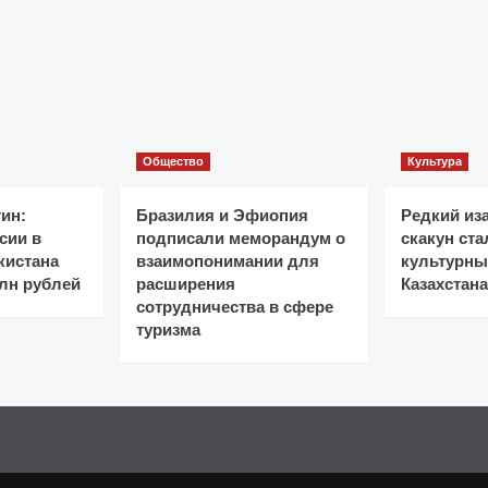
Общество
Культура
ин:
Бразилия и Эфиопия
Редкий из
сии в
подписали меморандум о
скакун ст
кистана
взаимопонимании для
культурн
лн рублей
расширения
Казахстана
сотрудничества в сфере
туризма