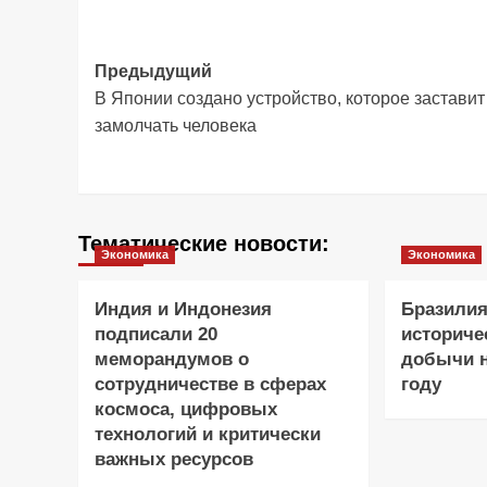
Навигация
Предыдущий
В Японии создано устройство, которое заставит
записи
замолчать человека
Тематические новости:
Экономика
Экономика
Индия и Индонезия
Бразилия
подписали 20
историче
меморандумов о
добычи н
сотрудничестве в сферах
году
космоса, цифровых
технологий и критически
важных ресурсов