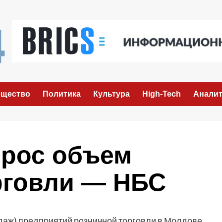
щество
Политика
Культура
High-Tech
Аналит
рос объем
рговли — НБС
родаж) предприятий розничной торговли в Молдове