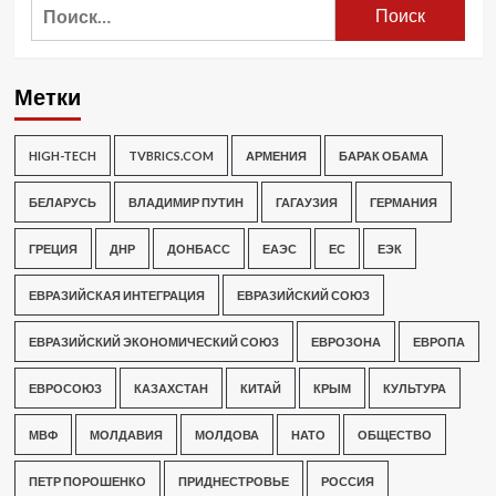
Найти:
Метки
HIGH-TECH
TVBRICS.COM
АРМЕНИЯ
БАРАК ОБАМА
БЕЛАРУСЬ
ВЛАДИМИР ПУТИН
ГАГАУЗИЯ
ГЕРМАНИЯ
ГРЕЦИЯ
ДНР
ДОНБАСС
ЕАЭС
ЕС
ЕЭК
ЕВРАЗИЙСКАЯ ИНТЕГРАЦИЯ
ЕВРАЗИЙСКИЙ СОЮЗ
ЕВРАЗИЙСКИЙ ЭКОНОМИЧЕСКИЙ СОЮЗ
ЕВРОЗОНА
ЕВРОПА
ЕВРОСОЮЗ
КАЗАХСТАН
КИТАЙ
КРЫМ
КУЛЬТУРА
МВФ
МОЛДАВИЯ
МОЛДОВА
НАТО
ОБЩЕСТВО
ПЕТР ПОРОШЕНКО
ПРИДНЕСТРОВЬЕ
РОССИЯ