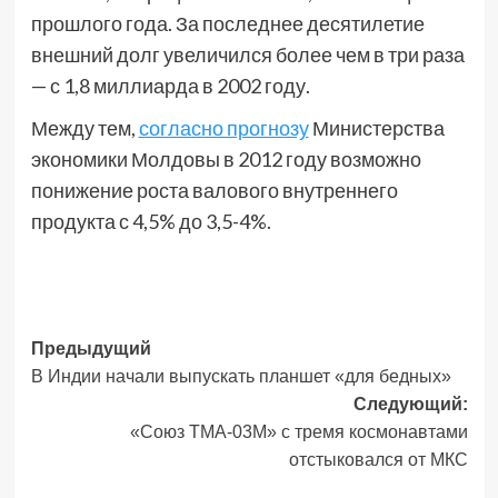
прошлого года. За последнее десятилетие
внешний долг увеличился более чем в три раза
— с 1,8 миллиарда в 2002 году.
Между тем,
согласно прогнозу
Министерства
экономики Молдовы в 2012 году возможно
понижение роста валового внутреннего
продукта с 4,5% до 3,5-4%.
Навигация
Предыдущий
В Индии начали выпускать планшет «для бедных»
записи
Следующий:
«Союз ТМА-03М» с тремя космонавтами
отстыковался от МКС