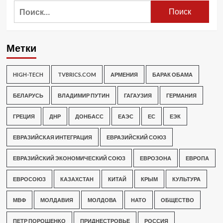
Найти:
Метки
HIGH-TECH
TVBRICS.COM
АРМЕНИЯ
БАРАК ОБАМА
БЕЛАРУСЬ
ВЛАДИМИР ПУТИН
ГАГАУЗИЯ
ГЕРМАНИЯ
ГРЕЦИЯ
ДНР
ДОНБАСС
ЕАЭС
ЕС
ЕЭК
ЕВРАЗИЙСКАЯ ИНТЕГРАЦИЯ
ЕВРАЗИЙСКИЙ СОЮЗ
ЕВРАЗИЙСКИЙ ЭКОНОМИЧЕСКИЙ СОЮЗ
ЕВРОЗОНА
ЕВРОПА
ЕВРОСОЮЗ
КАЗАХСТАН
КИТАЙ
КРЫМ
КУЛЬТУРА
МВФ
МОЛДАВИЯ
МОЛДОВА
НАТО
ОБЩЕСТВО
ПЕТР ПОРОШЕНКО
ПРИДНЕСТРОВЬЕ
РОССИЯ