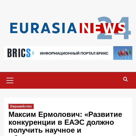
Перейти
к
содержимому
Основное
меню
Евразийство
Максим Ермолович: «Развитие
конкуренции в ЕАЭС должно
получить научное и