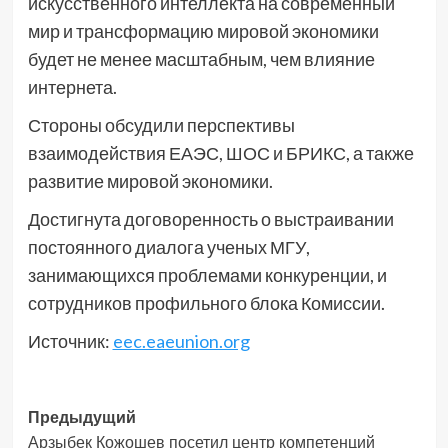
искусственного интеллекта на современный
мир и трансформацию мировой экономики
будет не менее масштабным, чем влияние
интернета.
Стороны обсудили перспективы
взаимодействия ЕАЭС, ШОС и БРИКС, а также
развитие мировой экономики.
Достигнута договоренность о выстраивании
постоянного диалога ученых МГУ,
занимающихся проблемами конкуренции, и
сотрудников профильного блока Комиссии.
Источник:
eec.eaeunion.org
Навигация
Предыдущий
Арзыбек Кожошев посетил центр компетенций