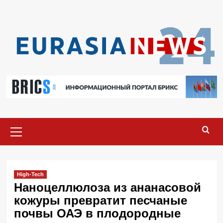
Перейти
к
содержимому
Основное
меню
High-Tech
Наноцеллюлоза из ананасовой
кожуры превратит песчаные
почвы ОАЭ в плодородные