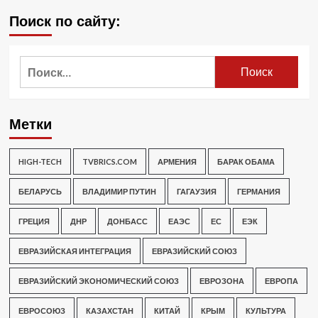
Поиск по сайту:
Найти:
Метки
HIGH-TECH
TVBRICS.COM
АРМЕНИЯ
БАРАК ОБАМА
БЕЛАРУСЬ
ВЛАДИМИР ПУТИН
ГАГАУЗИЯ
ГЕРМАНИЯ
ГРЕЦИЯ
ДНР
ДОНБАСС
ЕАЭС
ЕС
ЕЭК
ЕВРАЗИЙСКАЯ ИНТЕГРАЦИЯ
ЕВРАЗИЙСКИЙ СОЮЗ
ЕВРАЗИЙСКИЙ ЭКОНОМИЧЕСКИЙ СОЮЗ
ЕВРОЗОНА
ЕВРОПА
ЕВРОСОЮЗ
КАЗАХСТАН
КИТАЙ
КРЫМ
КУЛЬТУРА