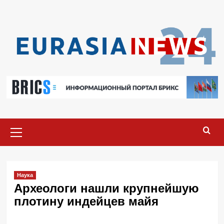
Перейти
к
содержимому
Основное
меню
Наука
Археологи нашли крупнейшую
плотину индейцев майя