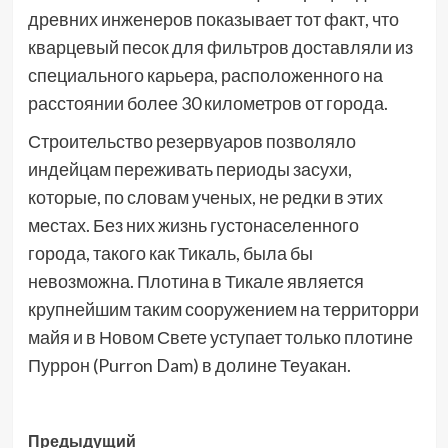
древних инженеров показывает тот факт, что
кварцевый песок для фильтров доставляли из
специального карьера, расположенного на
расстоянии более 30 километров от города.
Строительство резервуаров позволяло
индейцам переживать периоды засухи,
которые, по словам ученых, не редки в этих
местах. Без них жизнь густонаселенного
города, такого как Тикаль, была бы
невозможна. Плотина в Тикале является
крупнейшим таким сооружением на территорри
майя и в Новом Свете уступает только плотине
Пуррон (Purron Dam) в долине Теуакан.
Навигация
Предыдущий