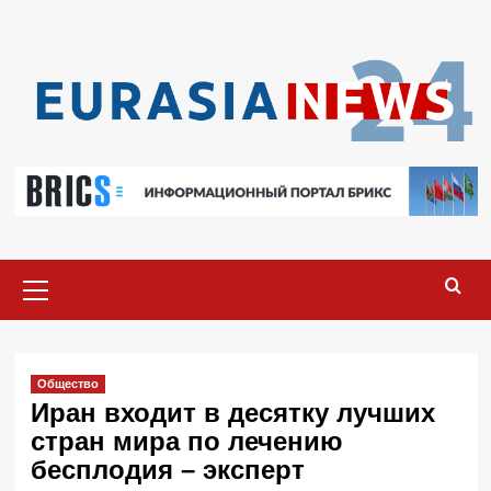
Перейти
к
содержимому
Основное
меню
Общество
Иран входит в десятку лучших
стран мира по лечению
бесплодия – эксперт