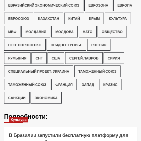
ЕВРАЗИЙСКИЙ ЭКОНОМИЧЕСКИЙ СОЮЗ
ЕВРОЗОНА
ЕВРОПА
ЕВРОСОЮЗ
КАЗАХСТАН
КИТАЙ
КРЫМ
КУЛЬТУРА
МВФ
МОЛДАВИЯ
МОЛДОВА
НАТО
ОБЩЕСТВО
ПЕТР ПОРОШЕНКО
ПРИДНЕСТРОВЬЕ
РОССИЯ
РУМЫНИЯ
СНГ
США
СЕРГЕЙ ЛАВРОВ
СИРИЯ
СПЕЦИАЛЬНЫЙ ПРОЕКТ: УКРАИНА
ТАМОЖЕННЫЙ СОЮЗ
ТАМОЖЕННЫЙ СОЮЗ
ФРАНЦИЯ
ЗАПАД
КРИЗИС
САНКЦИИ
ЭКОНОМИКА
Подробности:
Культура
В Бразилии запустили бесплатную платформу для