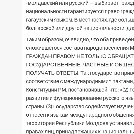
-молдавский или русский — выбирает гражд
национальности гарантируется право граж
гагаузским языком. В местностях, где боль
болгарской или другой национальности, дл
Таким образом, очевидно, что оба приведё
сложившегося состава народонаселен
ГРАЖДАН ПРАВОМ НЕ ТОЛЬКО ОБРАЩАТ
ГОСУДАРСТВЕННЫЕ, ЧАСТНЫЕ И ОБЩЕС
ПОЛУЧАТЬ ОТВЕТЫ. Так государство приве
соответствие с международными^ пактами,
Конституции РМ, постановившей, что: «(2) 
развитие и функционирование русского язы
страны. (3) Государство содействует изуч
отнесён к языкам международного общения 
территории Республики Молдова устанавлив
правах лиц, принадлежащих к национальны