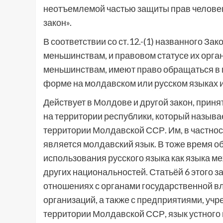
неотъемлемой частью защиты прав челове
закон».
В соответствии со ст.12.-(1) названного З
меньшинствам, и правовом статусе их орг
меньшинствам, имеют право обращаться в 
форме на молдавском или русском языках и
Действует в Молдове и другой закон, прин
на территории республики, который называ
территории Молдавской ССР. Им, в частнос
является молдавский язык. В тоже время о
использования русского языка как языка м
других национальностей. Статьёй 6 этого з
отношениях с органами государственной в
организаций, а также с предприятиями, у
территории Молдавской ССР, язык устного