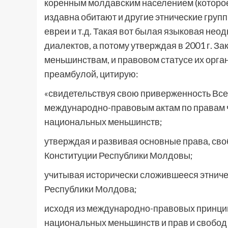
коренным молдавским населением (которое, 
издавна обитают и другие этнические группы
евреи и т.д. Такая вот былая языковая не
диалектов, а потому утверждая в 2001 г. 
меньшинствам, и правовом статусе их орг
преамбулой, цитирую:
«свидетельствуя свою приверженность Все
международно-правовым актам по правам ч
национальных меньшинств;
утверждая и развивая основные права, сво
Конституции Республики Молдовы;
учитывая исторически сложившееся этниче
Республики Молдова;
исходя из международно-правовых принцип
национальных меньшинств и прав и свобод