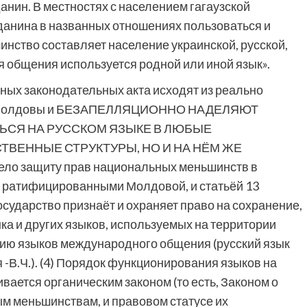
анин. В местностях с населением гагаузской
данина в названных отношениях пользоваться и
шинство составляет население украинской, русской,
я общения используется родной или иной язык».
нных законодательных акта исходят из реально
ия Молдовы и БЕЗАПЕЛЛЯЦИОННО НАДЕЛЯЮТ
ЬСЯ НА РУССКОМ ЯЗЫКЕ В ЛЮБЫЕ
ТВЕННЫЕ СТРУКТУРЫ, НО И НА НЁМ ЖЕ
ло защиту прав национальных меньшинств в
 ратифицированными Молдовой, и статьёй 13
Государство признаёт и охраняет право на сохранение,
ка и других языков, используемых на территории
ению языков международного общения (русский язык
-В.Ч.). (4) Порядок функционирования языков на
ается органическим законом (то есть, Законом о
м меньшинствам, и правовом статусе их