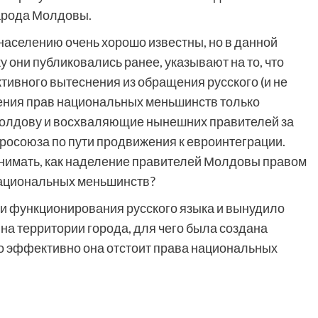
народа Молдовы.
 населению очень хорошо известны, но в данной
 они публиковались ранее, указывают на то, что
ивного вытеснения из обращения русского (и не
шения прав национальных меньшинств только
олдову и восхваляющие нынешних правителей за
осоюза по пути продвижения к евроинтеграции.
имать, как наделение правителей Молдовы правом
национальных меньшинств?
ии функционирования русского языка и вынудило
 на территории города, для чего была создана
о эффективно она отстоит права национальных