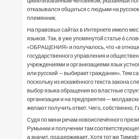
цивилизованным человеком, указанный пол
отказывался общаться с людьми на русском
племянник.
На правовых сайтах в Интернете имело ме
языков. Так, в уже упомянутой статье 6 с
«ОБРАЩЕНИЯ» и получалось, что «в отноше
государственного управления и общественн
учреждениями и организациями язык устн
или русский — выбирает гражданин». Тем с
поскольку из искажённого текста закона сл
выбор языка обращения во властные струк
организации и на предприятия — молдавский
желают получить ответ. Чего, собственно, Г
Судя по мини речам новоиспечённого през
Румынии и получении там соответствующего
а значит, поддерживает. Хотя тот же Тимоф