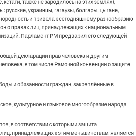
кстати, также не зародилось на этих землях),
: русские, украинцы, гагаузы, болгары, цыгане,
однородность и привела к сегодняшнему разнообразию
Закон о правах лиц, принадлежащих к национальным
анизаций, Парламент РМ предварил его следующей
общей декларации прав человека и другим
еловека, в том числе Рамочной конвенции о защите
боды и обязанности граждан, закреплённые в
ское, культурное и языковое многообразие народа
ов, в соответствии с которыми защита
 лиц, принадлежащих к этим меньшинствам, является