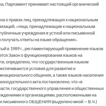
ка, Парламент принимает настоящий органический
акона о правах лиц, принадлежащих к национальным
анизаций, «лица, принадлежащие к национальным
публичные учреждения в устной или письменной
 получать ответы на языке обращения».
ятый в 1989 г., регламентирующий применение языков
ется Закон о функционировании языков на
ти, определено, что государственным языком
беспечиваются условия для развития и
ежнационального общения, а также языков населения
аконодательного акта постановлено, что «в
ласти, государственного управления и общественных
чреждениями и организациями, расположенными на
 и письменного ОБЩЕНИЯ (выделено мной — В.Ч.)