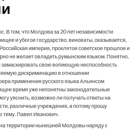
ии
ос
. В том, что Молдова за 20 лет независимости
ищее и убогое государство, виноваты, оказывается,
Российская империя, проклятое советское прошлое и
рно не желает овладеть румынским языком. Понятно,
ся замаскировать свою вопиющую неспособность
иняемую дискриминацию в отношении
фера применения русского языка Альянсом
оящее время уже непонятны законодательные
могу уяснить, возможно ли получать ответы на
сти, различные учреждения, а потому прошу
ю тему. Павел Иванович.
то на территории нынешней Молдовы наряду с