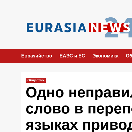
Перейти
к
содержимому
Евразийство
ЕАЭС и ЕС
Экономика
Об
Общество
Одно неправи
слово в переп
языках привод