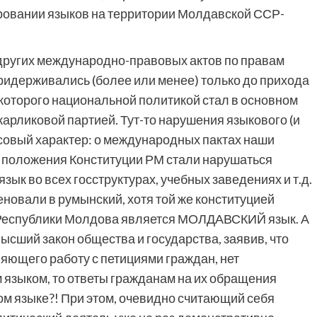
ировании языков на территории Молдавской ССР-
других международно-правовых актов по правам
придерживались (более или менее) только до прихода
которого национальной политикой стал в основном
карликовой партией. Тут-то нарушения языкового (и
совый характер: о международных пактах наши
а положения Конституции РМ стали нарушаться
зык во всех госструктурах, учебных заведениях и т.д.
новали в румынский, хотя той же конституцией
 Республики Молдова является МОЛДАВСКИЙ язык. А
ысший закон общества и государства, заявив, что
яющего работу с петициями граждан, нет
 языком, то ответы гражданам на их обращения
м языке?! При этом, очевидно считающий себя