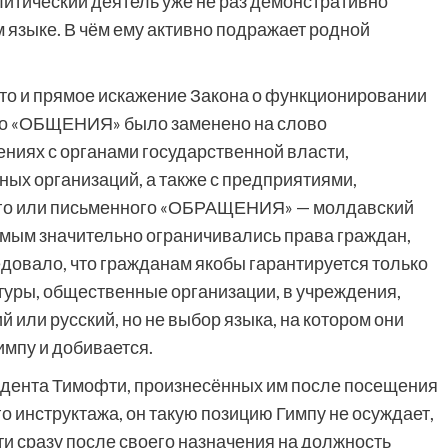
итический деятель уже не раз демонстративно
 языке. В чём ему активно подражает родной
сто и прямое искажение Закона о функционировании
лово «ОБЩЕНИЯ» было заменено на слово
ниях с органами государственной власти,
ых организаций, а также с предприятиями,
ого или письменного «ОБРАЩЕНИЯ» — молдавский
амым значительно ограничивались права граждан,
едовало, что гражданам якобы гарантируется только
туры, общественные организации, в учреждения,
 или русский, но не выбор языка, на котором они
импу и добивается.
идента Тимофти, произнесённых им после посещения
 инструктажа, он такую позицию Гимпу не осуждает,
ти сразу после своего назначения на должность