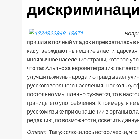
дискриминац
Вопр
пришла в полный упадок и превратилась в н
как утверждают нынешние власти, царская 
иноязычное население страны, которое упо
что так Альянс за евроинтеграцию пытает
улучшить жизнь народа и оправдывает уч
русскоговорящего населения. Поскольку с
постоянно умышленно сужается, то в наст
границы его употребления. К примеру, я не 
русском языке при обращении в органы вла
редакцию, по возможности, осветить данну
Ответ
. Так уж сложилось исторически, ч