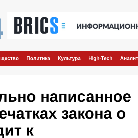
щество
Политика
Культура
High-Tech
Аналит
льно написанное
ечатках закона о
ит к