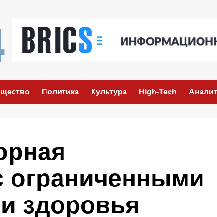
щество
Политика
Культура
High-Tech
Аналит
орная
с ограниченными
и здоровья