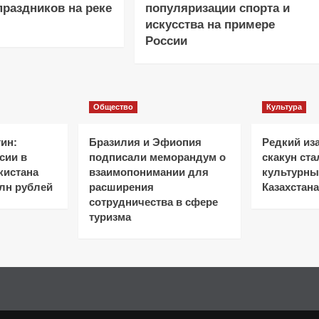
праздников на реке
популяризации спорта и
искусства на примере
России
Общество
Культура
ин:
Бразилия и Эфиопия
Редкий из
сии в
подписали меморандум о
скакун ст
кистана
взаимопонимании для
культурн
лн рублей
расширения
Казахстана
сотрудничества в сфере
туризма