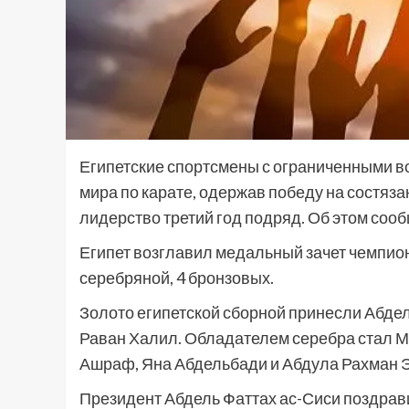
Египетские спортсмены с ограниченными в
мира по карате, одержав победу на состяза
лидерство третий год подряд. Об этом соо
Египет возглавил медальный зачет чемпион
серебряной, 4 бронзовых.
Золото египетской сборной принесли Абде
Раван Халил. Обладателем серебра стал М
Ашраф, Яна Абдельбади и Абдула Рахман Э
Президент Абдель Фаттах ас-Сиси поздрав