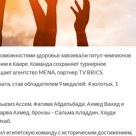
озможностями здоровья завоевали титул чемпионов
нии в Каире. Команда сохраняет турнирное
бщает агентство MENA, партнер TV BRICS.
ата, став обладателем 9 медалей: 4 золотых, 1
льазиз Ассем, Фатима Абдельбади, Ахмед Вахид и
арва Ахмед, бронзы – Сальма Аладдин, Хауди
хаб.
ил египетскую команду с историческим достижением,