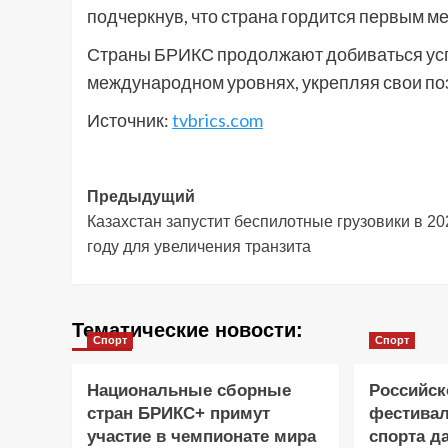
подчеркнув, что страна гордится первым м
Страны БРИКС продолжают добиваться успе
международном уровнях, укрепляя свои по
Источник:
tvbrics.com
Навигация
Предыдущий
Казахстан запустит беспилотные грузовики в 20
записи
году для увеличения транзита
Тематические новости:
Спорт
Спорт
Национальные сборные
Российск
стран БРИКС+ примут
фестивал
участие в чемпионате мира
спорта д