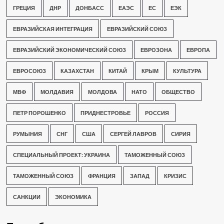
ГРЕЦИЯ
ДНР
ДОНБАСС
ЕАЭС
ЕС
ЕЭК
ЕВРАЗИЙСКАЯ ИНТЕГРАЦИЯ
ЕВРАЗИЙСКИЙ СОЮЗ
ЕВРАЗИЙСКИЙ ЭКОНОМИЧЕСКИЙ СОЮЗ
ЕВРОЗОНА
ЕВРОПА
ЕВРОСОЮЗ
КАЗАХСТАН
КИТАЙ
КРЫМ
КУЛЬТУРА
МВФ
МОЛДАВИЯ
МОЛДОВА
НАТО
ОБЩЕСТВО
ПЕТР ПОРОШЕНКО
ПРИДНЕСТРОВЬЕ
РОССИЯ
РУМЫНИЯ
СНГ
США
СЕРГЕЙ ЛАВРОВ
СИРИЯ
СПЕЦИАЛЬНЫЙ ПРОЕКТ: УКРАИНА
ТАМОЖЕННЫЙ СОЮЗ
ТАМОЖЕННЫЙ СОЮЗ
ФРАНЦИЯ
ЗАПАД
КРИЗИС
САНКЦИИ
ЭКОНОМИКА