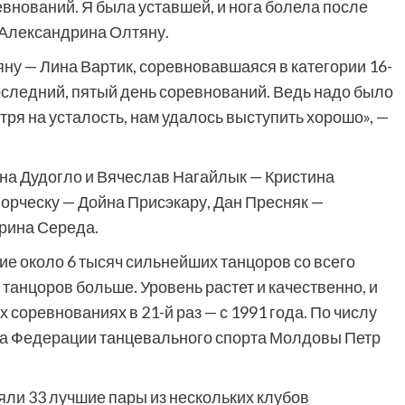
нований. Я была уставшей, и нога болела после
 Александрина Олтяну.
ну — Лина Вартик, соревновавшаяся в категории 16-
последний, пятый день соревнований. Ведь надо было
ря на усталость, нам удалось выступить хорошо», —
на Дудогло и Вячеслав Нагайлык — Кристина
орческу — Дойна Присэкару, Дан Пресняк —
рина Середа.
ие около 6 тысяч сильнейших танцоров со всего
 танцоров больше. Уровень растет и качественно, и
 соревнованиях в 21-й раз — с 1991 года. По числу
ава Федерации танцевального спорта Молдовы Петр
ли 33 лучшие пары из нескольких клубов