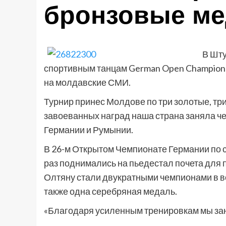
бронзовые м
В Шту
спортивным танцам German Open Championshi
на молдавские СМИ.
Турнир принес Молдове по три золотые, тр
завоеванных наград наша страна заняла че
Германии и Румынии.
В 26-м Открытом Чемпионате Германии по
раз поднимались на пьедестал почета для
Олтяну стали двукратными чемпионами в во
также одна серебряная медаль.
«Благодаря усиленным тренировкам мы заня