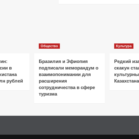
Общество
Культура
ин:
Бразилия и Эфиопия
Редкий из
сии в
подписали меморандум о
скакун ст
кистана
взаимопонимании для
культурн
лн рублей
расширения
Казахстана
сотрудничества в сфере
туризма