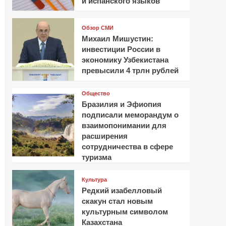
и испанского языков
Обзор СМИ
Михаил Мишустин:
инвестиции России в
экономику Узбекистана
превысили 4 трлн рублей
Общество
Бразилия и Эфиопия
подписали меморандум о
взаимопонимании для
расширения
сотрудничества в сфере
туризма
Культура
Редкий изабелловый
скакун стал новым
культурным символом
Казахстана