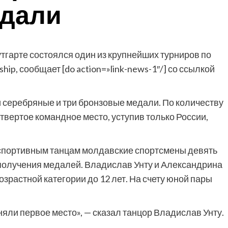
едали
тгарте состоялся один из крупнейших турниров по
p, сообщает [do action=»link-news-1″/] со ссылкой
и серебряные и три бронзовые медали. По количеству
твертое командное место, уступив только России,
 спортивным танцам молдавские спортсмены девять
 получения медалей. Владислав Унту и Александрина
зрастной категории до 12 лет. На счету юной пары
ли первое место», — сказал танцор Владислав Унту.