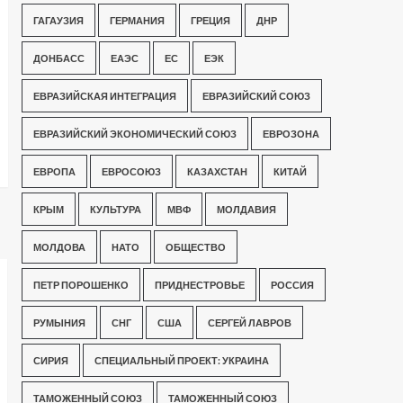
ГАГАУЗИЯ
ГЕРМАНИЯ
ГРЕЦИЯ
ДНР
ДОНБАСС
ЕАЭС
ЕС
ЕЭК
ЕВРАЗИЙСКАЯ ИНТЕГРАЦИЯ
ЕВРАЗИЙСКИЙ СОЮЗ
ЕВРАЗИЙСКИЙ ЭКОНОМИЧЕСКИЙ СОЮЗ
ЕВРОЗОНА
ЕВРОПА
ЕВРОСОЮЗ
КАЗАХСТАН
КИТАЙ
КРЫМ
КУЛЬТУРА
МВФ
МОЛДАВИЯ
МОЛДОВА
НАТО
ОБЩЕСТВО
ПЕТР ПОРОШЕНКО
ПРИДНЕСТРОВЬЕ
РОССИЯ
РУМЫНИЯ
СНГ
США
СЕРГЕЙ ЛАВРОВ
СИРИЯ
СПЕЦИАЛЬНЫЙ ПРОЕКТ: УКРАИНА
ТАМОЖЕННЫЙ СОЮЗ
ТАМОЖЕННЫЙ СОЮЗ