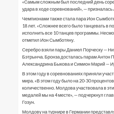
«Самым сложным был последний день сорев
удара в ходе соревнований», — призналась
Чемпионами также стала пара Ион Сымботя
18 лет. «Сложнее всего было танцевать в 
исполнить все 10 танцев программы. Несмот
отметил Ион Сымботяну.
Серебро взяли пары Даниел Порческу — Ни
Бэтрынча. Бронза досталась парам Антон П
Александрина Быкова и Симион Марий — И
В этом году в соревнованиях приняли участ
мира. «В этом году было на 20-30 процентов
количественно. Молдова участвовала в этих
медалей мы на 4 месте», — подчеркнул гл
Гозун.
Молдову на турнире в Германии представля