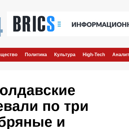
щество
Политика
Культура
High-Tech
Аналит
молдавские
евали по три
ебряные и