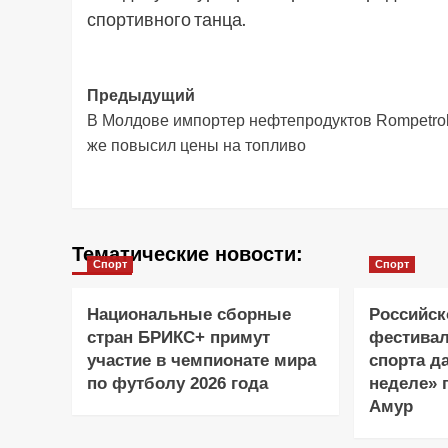
спортивного танца.
Навигация
Предыдущий
В Молдове импортер нефтепродуктов Rompetrol
записи
же повысил цены на топливо
Тематические новости:
Спорт
Спорт
Национальные сборные
Российск
стран БРИКС+ примут
фестивал
участие в чемпионате мира
спорта д
по футболу 2026 года
неделе» 
Амур