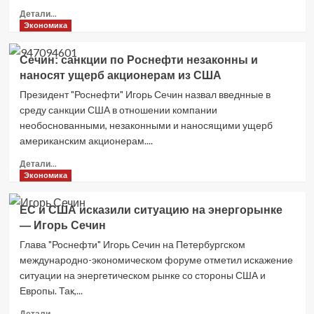
Прочитать
Карском
Детали...
больше
море.
Экономика
о
«Партнёры»
Чистка
уже
Сечин: санкции по Роснефти незаконны и
Олигархов
мобилизуют
наносят ущерб акционерам из США
2.0
«Greenpeace»
Президент "Роснефти" Игорь Сечин назвал введнные в
среду санкции США в отношении компании
необоснованными, незаконными и наносящими ущерб
американским акционерам....
Прочитать
Детали...
больше
Экономика
о
Сечин:
ЕС и США исказили ситуацию на энергорынке
санкции
— Игорь Сечин
по
Роснефти
Глава "Роснефти" Игорь Сечин на Петербургском
незаконны
международно-экономическом форуме отметил искажение
и
ситуации на энергетическом рынке со стороны США и
наносят
Европы. Так,...
ущерб
акционерам
Прочитать
Детали...