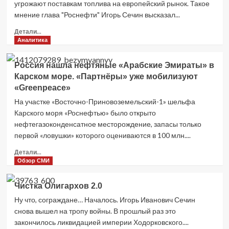
угрожают поставкам топлива на европейский рынок. Такое
мнение глава "Роснефти" Игорь Сечин высказал...
Прочитать
Детали...
больше
Аналитика
о
Сечин:
Россия нашла нефтяные «Арабские Эмираты» в
санкции
Карском море. «Партнёры» уже мобилизуют
в
«Greenpeace»
отношении
России
На участке «Восточно-Приновоземельский-1» шельфа
угрожают
Карского моря «Роснефтью» было открыто
поставкам
нефтегазоконденсатное месторождение, запасы только
топлива
первой «ловушки» которого оцениваются в 100 млн....
в
Европу
Прочитать
Детали...
больше
Обзор СМИ
о
Россия
Чистка Олигархов 2.0
нашла
Ну что, сограждане… Началось. Игорь Иванович Сечин
нефтяные
«Арабские
снова вышел на тропу войны. В прошлый раз это
Эмираты»
закончилось ликвидацией империи Ходорковского....
в