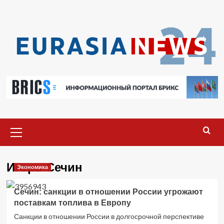
Перейти
к
содержимому
Основное
меню
Игорь Сечин
Экономика
Сечин: санкции в отношении России угрожают
поставкам топлива в Европу
Санкции в отношении России в долгосрочной перспективе