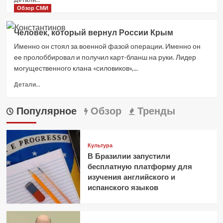
из
больше
Обзор СМИ
США
о
ЕС
Человек, который вернул России Крым
и
Именно он стоял за военной фазой операции. Именно он
США
исказили
ее пролоббировал и получил карт-бланш на руки. Лидер
ситуацию
могущественного клана «силовиков»,...
на
Прочитать
энергорынке
Детали...
больше
—
о
Игорь
Популярное
Обзор
Тренды
Человек,
Сечин
который
вернул
России
Культура
Крым
В Бразилии запустили
бесплатную платформу для
изучения английского и
испанского языков