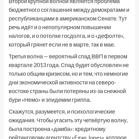
Второй крупной волной является проблема
бюджетного соглашения между демократами и
республиканцами в американском Сенате. Тут
речь идёт и о непопулярном повышении
налогов, и о потолке госдолга, и о «дефолте»,
который грянет если не в марте, так в мае.
Третья волна — вероятный спад ВВП в первом
квартале 2013 года. Спад будет обусловлен не
только общим кризисом, но и тем, что немногие
дни экономической активности на северо-
востоке страны были потеряны из-за снежной
бури «Немо» и эпидемии гриппа.
Скажутся, разумеется, и психологические
ожидания. Чтобы угасить эту четвёртую волну,
была построена «дамба»: кредитному
рейтинговому агентству «Egan Jones», которое