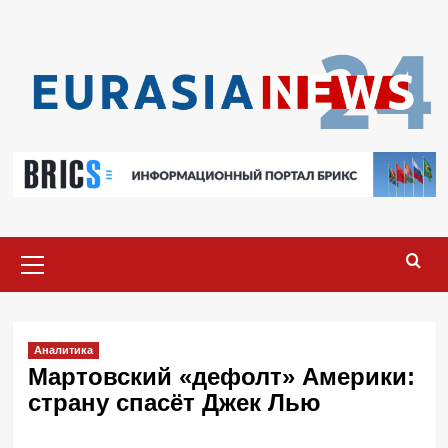
Перейти
к
содержимому
Основное
меню
Аналитика
Мартовский «дефолт» Америки:
страну спасёт Джек Лью