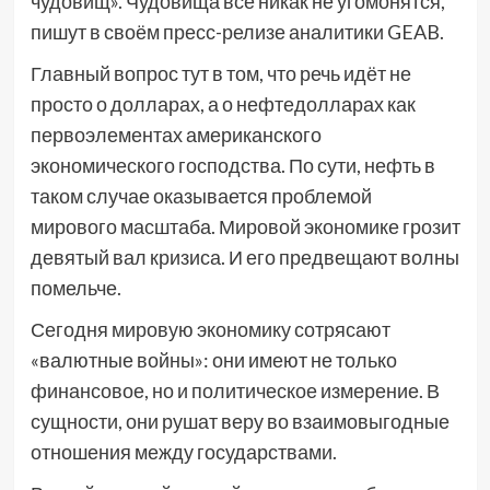
чудовищ». Чудовища всё никак не угомонятся,
пишут в своём пресс-релизе аналитики GEAB.
Главный вопрос тут в том, что речь идёт не
просто о долларах, а о нефтедолларах как
первоэлементах американского
экономического господства. По сути, нефть в
таком случае оказывается проблемой
мирового масштаба. Мировой экономике грозит
девятый вал кризиса. И его предвещают волны
помельче.
Сегодня мировую экономику сотрясают
«валютные войны»: они имеют не только
финансовое, но и политическое измерение. В
сущности, они рушат веру во взаимовыгодные
отношения между государствами.