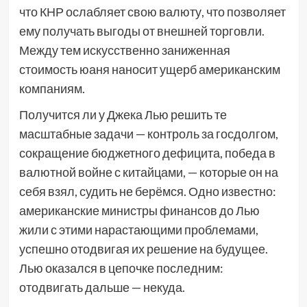
что КНР ослабляет свою валюту, что позволяет
ему получать выгоды от внешней торговли.
Между тем искусственно заниженная
стоимость юаня наносит ущерб американским
компаниям.
Получится ли у Джека Лью решить те
масштабные задачи — контроль за госдолгом,
сокращение бюджетного дефицита, победа в
валютной войне с китайцами, — которые он на
себя взял, судить не берёмся. Одно известно:
американские министры финансов до Лью
жили с этими нарастающими проблемами,
успешно отодвигая их решение на будущее.
Лью оказался в цепочке последним:
отодвигать дальше — некуда.