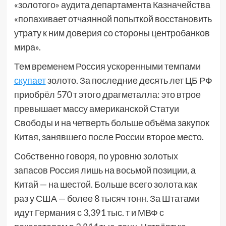
«золотого» аудита департамента Казначейства
«попахивает отчаянной попыткой восстановить
утрату к ним доверия со стороны центробанков
мира».
Тем временем Россия ускоренными темпами
скупает
золото. За последние десять лет ЦБ РФ
приобрёл 570 т этого драгметалла: это втрое
превышает массу американской Статуи
Свободы и на четверть больше объёма закупок
Китая, занявшего после России второе место.
Собственно говоря, по уровню золотых
запасов Россия лишь на восьмой позиции, а
Китай — на шестой. Больше всего золота как
раз у США — более 8 тысяч тонн. За Штатами
идут Германия с 3,391 тыс. т и МВФ с