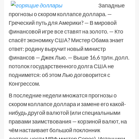
Западные
прогнозы о скором коллапсе доллара. —
Греческий путь для Америки? — В мировой
финансовой игре все ставят на золото. — Кто
спасёт экономику США? Мистер Обама знает
ответ: родину выручит новый министр
финансов — Джек Лью. — Выше 16,6 трлн. долл.
потолок государственного долга США не
поднимется: об этом Лью договорится с
Конгрессом.
В последние недели множатся прогнозы о
скором коллапсе доллара и замене его какой-
нибудь другой валютой (или специальными
правами заимствования — корзиной валют, на
чём настаивает большой поклонник
деятельности МВФ мистер Сорос). Источники