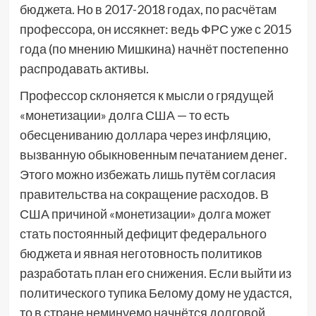
бюджета. Но в 2017-2018 годах, по расчётам
профессора, он иссякнет: ведь ФРС уже с 2015
года (по мнению Мишкина) начнёт постепенно
распродавать активы.
Профессор склоняется к мысли о грядущей
«монетизации» долга США — то есть
обесцениванию доллара через инфляцию,
вызванную обыкновенным печатанием денег.
Этого можно избежать лишь путём согласия
правительства на сокращение расходов. В
США причиной «монетизации» долга может
стать постоянный дефицит федерального
бюджета и явная неготовность политиков
разработать план его снижения. Если выйти из
политического тупика Белому дому не удастся,
то в стране неминуемо начнётся долговой