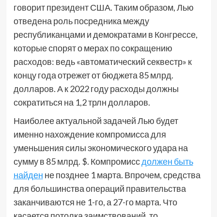
говорит президент США. Таким образом, Лью
отведена роль посредника между
республиканцами и демократами в Конгрессе,
которые спорят о мерах по сокращению
расходов: ведь «автоматический секвестр» к
концу года отрежет от бюджета 85 млрд.
долларов. А к 2022 году расходы должны
сократиться на 1,2 трлн долларов.
Наиболее актуальной задачей Лью будет
именно нахождение компромисса для
уменьшения силы экономического удара на
сумму в 85 млрд. $. Компромисс
должен быть
найден
не позднее 1 марта. Впрочем, средства
для большинства операций правительства
заканчиваются не 1-го, а 27-го марта. Что
касается потолка заимствований, то