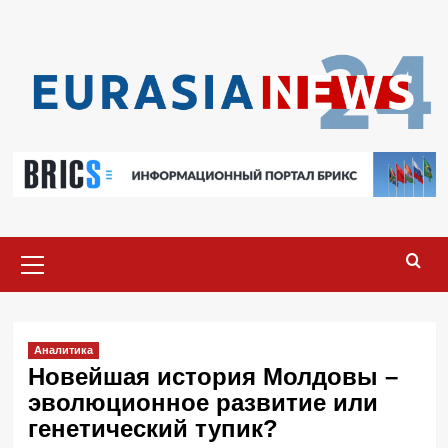
Перейти
к
содержимому
Основное
меню
Аналитика
Новейшая история Молдовы –
эволюционное развитие или
генетический тупик?