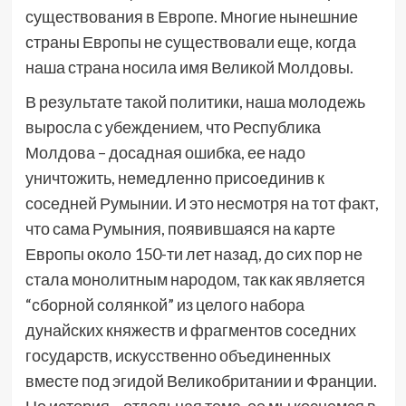
существования в Европе. Многие нынешние
страны Европы не существовали еще, когда
наша страна носила имя Великой Молдовы.
В результате такой политики, наша молодежь
выросла с убеждением, что Республика
Молдова – досадная ошибка, ее надо
уничтожить, немедленно присоединив к
соседней Румынии. И это несмотря на тот факт,
что сама Румыния, появившаяся на карте
Европы около 150-ти лет назад, до сих пор не
стала монолитным народом, так как является
“сборной солянкой” из целого набора
дунайских княжеств и фрагментов соседних
государств, искусственно объединенных
вместе под эгидой Великобритании и Франции.
Но история – отдельная тема, ее мы коснемся в