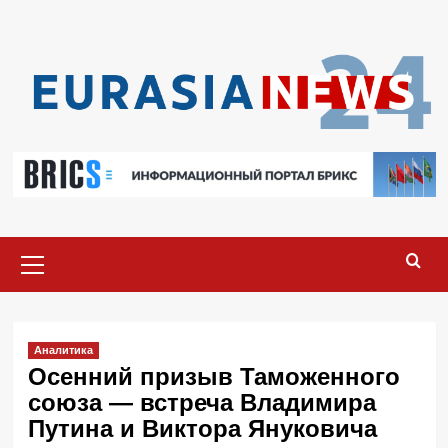
Перейти
к
содержимому
Основное
меню
Аналитика
Осенний призыв Таможенного
союза — встреча Владимира
Путина и Виктора Януковича