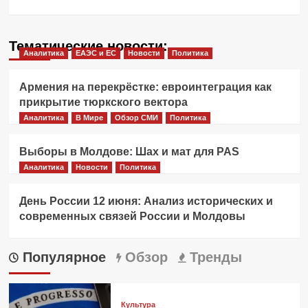
Тематические новости:
Аналитика
ЕАЭС и ЕС
Новости
Политика
Армения на перекрёстке: евроинтеграция как
прикрытие тюркского вектора
Аналитика
В Мире
Обзор СМИ
Политика
Выборы в Молдове: Шах и мат для PAS
Аналитика
Новости
Политика
День России 12 июня: Анализ исторических и
современных связей России и Молдовы
Популярное
Обзор
Тренды
Культура