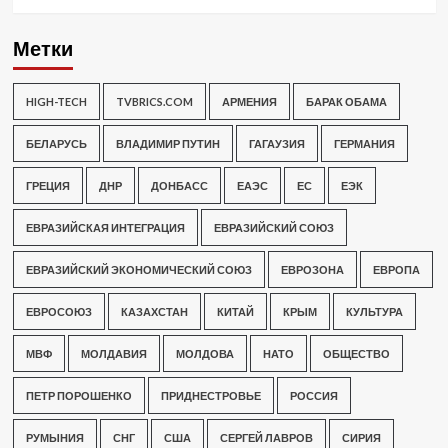
Метки
HIGH-TECH
TVBRICS.COM
АРМЕНИЯ
БАРАК ОБАМА
БЕЛАРУСЬ
ВЛАДИМИР ПУТИН
ГАГАУЗИЯ
ГЕРМАНИЯ
ГРЕЦИЯ
ДНР
ДОНБАСС
ЕАЭС
ЕС
ЕЭК
ЕВРАЗИЙСКАЯ ИНТЕГРАЦИЯ
ЕВРАЗИЙСКИЙ СОЮЗ
ЕВРАЗИЙСКИЙ ЭКОНОМИЧЕСКИЙ СОЮЗ
ЕВРОЗОНА
ЕВРОПА
ЕВРОСОЮЗ
КАЗАХСТАН
КИТАЙ
КРЫМ
КУЛЬТУРА
МВФ
МОЛДАВИЯ
МОЛДОВА
НАТО
ОБЩЕСТВО
ПЕТР ПОРОШЕНКО
ПРИДНЕСТРОВЬЕ
РОССИЯ
РУМЫНИЯ
СНГ
США
СЕРГЕЙ ЛАВРОВ
СИРИЯ