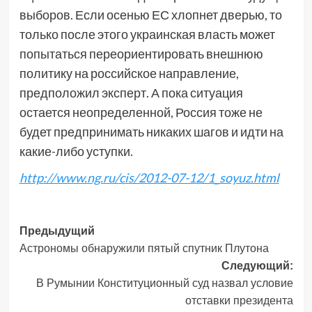
выборов. Если осенью ЕС хлопнет дверью, то
только после этого украинская власть может
попытаться переориентировать внешнюю
политику на российское направление,
предположил эксперт. А пока ситуация
остается неопределенной, Россия тоже не
будет предпринимать никаких шагов и идти на
какие-либо уступки.
http://www.ng.ru/cis/2012-07-12/1_soyuz.html
Навигация
Предыдущий
Астрономы обнаружили пятый спутник Плутона
записи
Следующий:
В Румынии Конституционный суд назвал условие
отставки президента