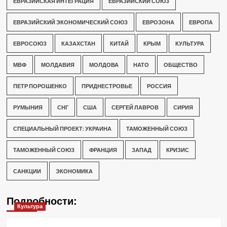
ЕВРАЗИЙСКАЯ ИНТЕГРАЦИЯ
ЕВРАЗИЙСКИЙ СОЮЗ
ЕВРАЗИЙСКИЙ ЭКОНОМИЧЕСКИЙ СОЮЗ
ЕВРОЗОНА
ЕВРОПА
ЕВРОСОЮЗ
КАЗАХСТАН
КИТАЙ
КРЫМ
КУЛЬТУРА
МВФ
МОЛДАВИЯ
МОЛДОВА
НАТО
ОБЩЕСТВО
ПЕТР ПОРОШЕНКО
ПРИДНЕСТРОВЬЕ
РОССИЯ
РУМЫНИЯ
СНГ
США
СЕРГЕЙ ЛАВРОВ
СИРИЯ
СПЕЦИАЛЬНЫЙ ПРОЕКТ: УКРАИНА
ТАМОЖЕННЫЙ СОЮЗ
ТАМОЖЕННЫЙ СОЮЗ
ФРАНЦИЯ
ЗАПАД
КРИЗИС
САНКЦИИ
ЭКОНОМИКА
Подробности:
Культура