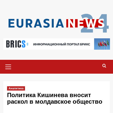
Перейти
к
содержимому
Основное
меню
Аналитика
Политика Кишинева вносит
раскол в молдавское общество