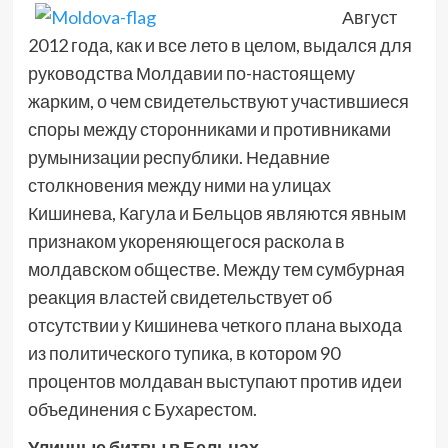
Август
2012 года, как и все лето в целом, выдался для
руководства Молдавии по-настоящему
жарким, о чем свидетельствуют участившиеся
споры между сторонниками и противниками
румынизации республики. Недавние
столкновения между ними на улицах
Кишинева, Кагула и Бельцов являются явным
признаком укореняющегося раскола в
молдавском обществе. Между тем сумбурная
реакция властей свидетельствует об
отсутствии у Кишинева четкого плана выхода
из политического тупика, в котором 90
процентов молдаван выступают против идеи
объединения с Бухарестом.
Уличные битвы в Бельцах