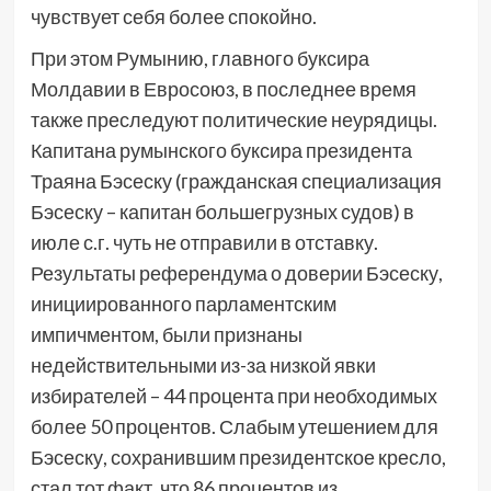
чувствует себя более спокойно.
При этом Румынию, главного буксира
Молдавии в Евросоюз, в последнее время
также преследуют политические неурядицы.
Капитана румынского буксира президента
Траяна Бэсеску (гражданская специализация
Бэсеску – капитан большегрузных судов) в
июле с.г. чуть не отправили в отставку.
Результаты референдума о доверии Бэсеску,
инициированного парламентским
импичментом, были признаны
недействительными из-за низкой явки
избирателей – 44 процента при необходимых
более 50 процентов. Слабым утешением для
Бэсеску, сохранившим президентское кресло,
стал тот факт, что 86 процентов из