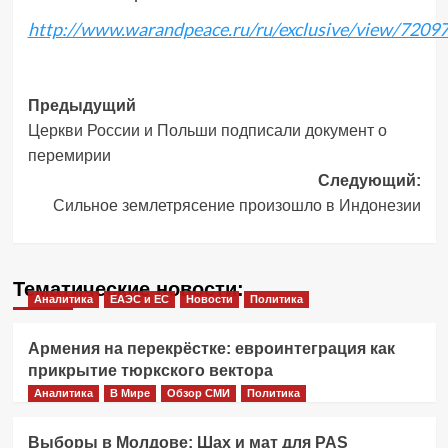
http://www.warandpeace.ru/ru/exclusive/view/72097
Навигация
Предыдущий
Церкви России и Польши подписали документ о
записи
перемирии
Следующий:
Сильное землетрясение произошло в Индонезии
Тематические новости:
Аналитика
ЕАЭС и ЕС
Новости
Политика
Армения на перекрёстке: евроинтеграция как
прикрытие тюркского вектора
Аналитика
В Мире
Обзор СМИ
Политика
Выборы в Молдове: Шах и мат для PAS