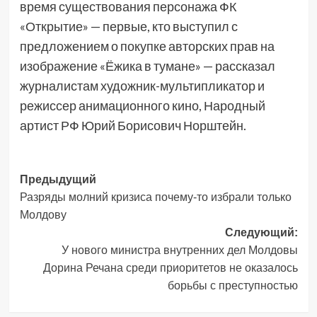
время существования персонажа ФК
«Открытие» — первые, кто выступил с
предложением о покупке авторских прав на
изображение «Ёжика в тумане» — рассказал
журналистам художник-мультипликатор и
режиссер анимационного кино, Народный
артист РФ Юрий Борисович Норштейн.
Навигация
Предыдущий
Разряды молний кризиса почему-то избрали только
записи
Молдову
Следующий:
У нового министра внутренних дел Молдовы
Дорина Речана среди приоритетов не оказалось
борьбы с преступностью