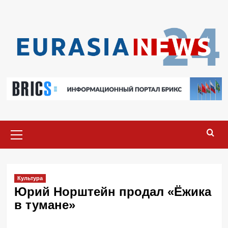
Перейти
к
содержимому
Основное
меню
Культура
Юрий Норштейн продал «Ёжика
в тумане»