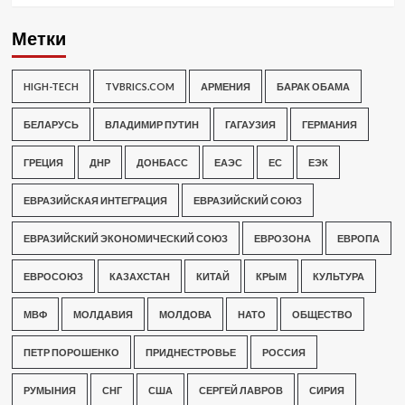
Метки
HIGH-TECH
TVBRICS.COM
АРМЕНИЯ
БАРАК ОБАМА
БЕЛАРУСЬ
ВЛАДИМИР ПУТИН
ГАГАУЗИЯ
ГЕРМАНИЯ
ГРЕЦИЯ
ДНР
ДОНБАСС
ЕАЭС
ЕС
ЕЭК
ЕВРАЗИЙСКАЯ ИНТЕГРАЦИЯ
ЕВРАЗИЙСКИЙ СОЮЗ
ЕВРАЗИЙСКИЙ ЭКОНОМИЧЕСКИЙ СОЮЗ
ЕВРОЗОНА
ЕВРОПА
ЕВРОСОЮЗ
КАЗАХСТАН
КИТАЙ
КРЫМ
КУЛЬТУРА
МВФ
МОЛДАВИЯ
МОЛДОВА
НАТО
ОБЩЕСТВО
ПЕТР ПОРОШЕНКО
ПРИДНЕСТРОВЬЕ
РОССИЯ
РУМЫНИЯ
СНГ
США
СЕРГЕЙ ЛАВРОВ
СИРИЯ