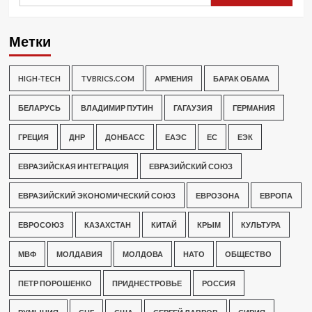
Метки
HIGH-TECH
TVBRICS.COM
АРМЕНИЯ
БАРАК ОБАМА
БЕЛАРУСЬ
ВЛАДИМИР ПУТИН
ГАГАУЗИЯ
ГЕРМАНИЯ
ГРЕЦИЯ
ДНР
ДОНБАСС
ЕАЭС
ЕС
ЕЭК
ЕВРАЗИЙСКАЯ ИНТЕГРАЦИЯ
ЕВРАЗИЙСКИЙ СОЮЗ
ЕВРАЗИЙСКИЙ ЭКОНОМИЧЕСКИЙ СОЮЗ
ЕВРОЗОНА
ЕВРОПА
ЕВРОСОЮЗ
КАЗАХСТАН
КИТАЙ
КРЫМ
КУЛЬТУРА
МВФ
МОЛДАВИЯ
МОЛДОВА
НАТО
ОБЩЕСТВО
ПЕТР ПОРОШЕНКО
ПРИДНЕСТРОВЬЕ
РОССИЯ