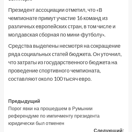
Президент ассоциации отметил, что «В
чемпионате примут участие 16 команд из
различных европейских стран, в том числе и
молдавская сборная по мини-футболу».
Средства выделены несмотря на сокращение
ряда социальных статей бюджета. Он уточнил,
что затраты из государственного бюджета на
проведение спортивного чемпионата,
составляют около 100 тысяч евро.
Навигация
Предыдущий
Порог явки на прошедшем в Румынии
записи
референдуме по импичменту президента
юридически был отменен
Следующий: