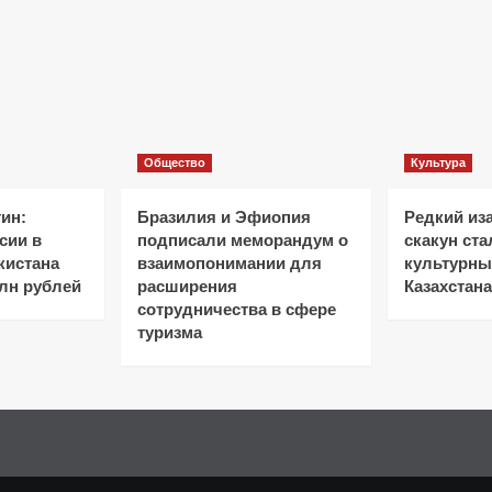
Общество
Культура
ин:
Бразилия и Эфиопия
Редкий из
сии в
подписали меморандум о
скакун ст
кистана
взаимопонимании для
культурн
лн рублей
расширения
Казахстана
сотрудничества в сфере
туризма