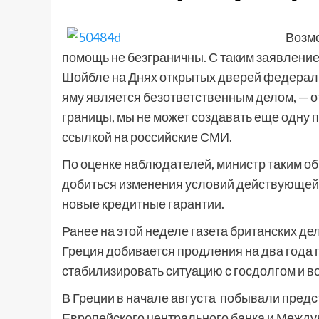
Возм
помощь не безграничны. С таким заявлени
Шойбле на Днях открытых дверей федераль
яму является безответственным делом, — 
границы, мы не может создавать еще одну пр
ссылкой на российские СМИ.
По оценке наблюдателей, министр таким о
добиться изменения условий действующей 
новые кредитные гарантии.
Ранее на этой неделе газета британских д
Греция добивается продления на два года
стабилизировать ситуацию с госдолгом и в
В Греции в начале августа побывали пред
Европейского центрального банка и Между