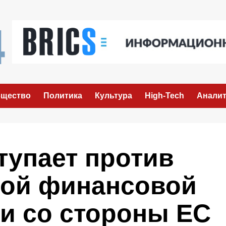
щество
Политика
Культура
High-Tech
Аналит
тупает против
ой финансовой
и со стороны ЕС