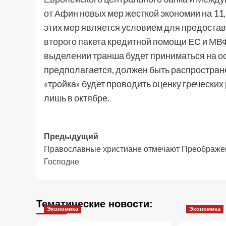
от Афин новых мер жесткой экономии на 11,
этих мер является условием для предостав
второго пакета кредитной помощи ЕС и МВ
выделении транша будет приниматься на ос
предполагается, должен быть распростране
«тройка» будет проводить оценку греческих
лишь в октябре.
Навигация
Предыдущий
Православные христиане отмечают Преображе
записи
Господне
Тематические новости:
Экономика
Экономика