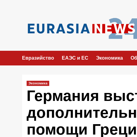
Перейти
к
содержимому
Евразийство
ЕАЭС и ЕС
Экономика
Об
Экономика
Германия выс
дополнительн
помощи Греци