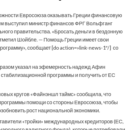
ожности Евросоюза оказывать Греции финансовую
ем выступил министр финансов ФРГ Вольфганг
ного правительства. «Бросать деньги в бездонную
отметил Шойбле. — Помощь Греции имеет свои
ограмму», сообщает [do action=»link-news-1″/] со
бразом указал на эфемерность надежд Афин
стабилизационной программы и получить от ЕС
еловых кругов «Файнэншл таймс» сообщила, что
 программы помощи со стороны Евросоюза, чтобы
озобновить рост национальной экономики.
ставители «тройки» международных кредиторов (ЕС,
народного валютного фонда), которые потребовали