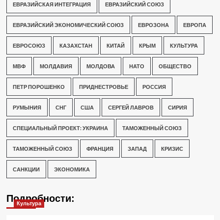
ЕВРАЗИЙСКАЯ ИНТЕГРАЦИЯ
ЕВРАЗИЙСКИЙ СОЮЗ
ЕВРАЗИЙСКИЙ ЭКОНОМИЧЕСКИЙ СОЮЗ
ЕВРОЗОНА
ЕВРОПА
ЕВРОСОЮЗ
КАЗАХСТАН
КИТАЙ
КРЫМ
КУЛЬТУРА
МВФ
МОЛДАВИЯ
МОЛДОВА
НАТО
ОБЩЕСТВО
ПЕТР ПОРОШЕНКО
ПРИДНЕСТРОВЬЕ
РОССИЯ
РУМЫНИЯ
СНГ
США
СЕРГЕЙ ЛАВРОВ
СИРИЯ
СПЕЦИАЛЬНЫЙ ПРОЕКТ: УКРАИНА
ТАМОЖЕННЫЙ СОЮЗ
ТАМОЖЕННЫЙ СОЮЗ
ФРАНЦИЯ
ЗАПАД
КРИЗИС
САНКЦИИ
ЭКОНОМИКА
Подробности:
Культура