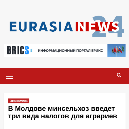
Перейти
к
содержимому
Основное
меню
Экономика
В Молдове минсельхоз введет
три вида налогов для аграриев