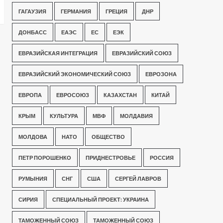
ГАГАУЗИЯ
ГЕРМАНИЯ
ГРЕЦИЯ
ДНР
ДОНБАСС
ЕАЭС
ЕС
ЕЭК
ЕВРАЗИЙСКАЯ ИНТЕГРАЦИЯ
ЕВРАЗИЙСКИЙ СОЮЗ
ЕВРАЗИЙСКИЙ ЭКОНОМИЧЕСКИЙ СОЮЗ
ЕВРОЗОНА
ЕВРОПА
ЕВРОСОЮЗ
КАЗАХСТАН
КИТАЙ
КРЫМ
КУЛЬТУРА
МВФ
МОЛДАВИЯ
МОЛДОВА
НАТО
ОБЩЕСТВО
ПЕТР ПОРОШЕНКО
ПРИДНЕСТРОВЬЕ
РОССИЯ
РУМЫНИЯ
СНГ
США
СЕРГЕЙ ЛАВРОВ
СИРИЯ
СПЕЦИАЛЬНЫЙ ПРОЕКТ: УКРАИНА
ТАМОЖЕННЫЙ СОЮЗ
ТАМОЖЕННЫЙ СОЮЗ