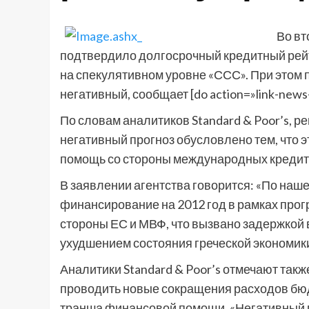
Во вт
подтвердило долгосрочный кредитный рейт
на спекулятивном уровне «ССС». При этом п
негативный, сообщает [do action=»link-new
По словам аналитиков Standard & Poor’s, 
негативный прогноз обусловлено тем, что 
помощь со стороны международных кредито
В заявлении агентства говорится: «По наш
финансирование на 2012 год в рамках пр
стороны ЕС и МВФ, что вызвано задержкой
ухудшением состояния греческой экономики
Аналитики Standard & Poor’s отмечают такж
проводить новые сокращения расходов бю
транша финансовой помощи. «Негативный пр