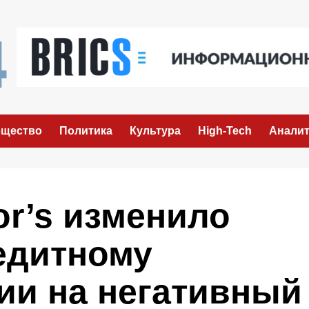
щество
Политика
Культура
High-Tech
Аналит
or’s изменило
едитному
ии на негативный