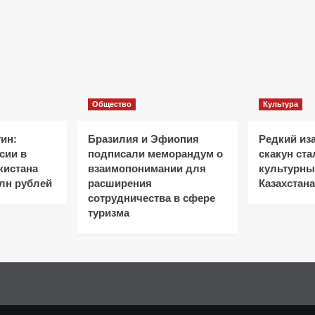
Общество
Культура
ин:
Бразилия и Эфиопия
Редкий из
сии в
подписали меморандум о
скакун ст
кистана
взаимопонимании для
культурн
лн рублей
расширения
Казахстана
сотрудничества в сфере
туризма