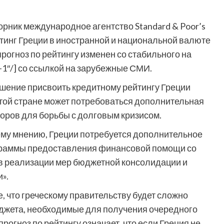
орник международное агентство Standard & Poor’s
инг Греции в иностранной и национальной валюте
рогноз по рейтингу изменен со стабильного на
s-1″/] со ссылкой на зарубежные СМИ.
решение присвоить кредитному рейтингу Греции
этой стране может потребоваться дополнительная
ров для борьбы с долговым кризисом.
ему мнению, Греции потребуется дополнительное
ограммы предоставления финансовой помощи со
 в реализации мер бюджетной консолидации и
».
е, что греческому правительству будет сложно
джета, необходимые для получения очередного
огноз по рейтингу означает, что если Греция не