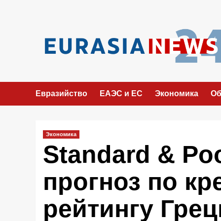
Перейти
к
содержимому
Евразийство
ЕАЭС и ЕС
Экономика
Об
Экономика
Standard & Po
прогноз по кр
рейтингу Грец