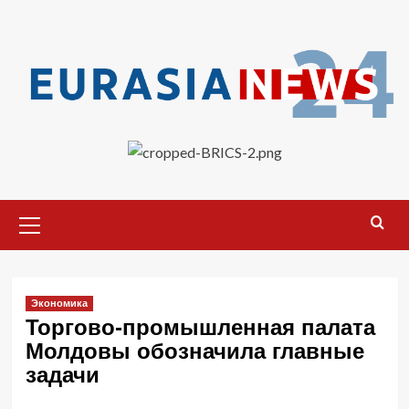
Перейти
к
содержимому
Основное
меню
Экономика
Торгово-промышленная палата
Молдовы обозначила главные
задачи