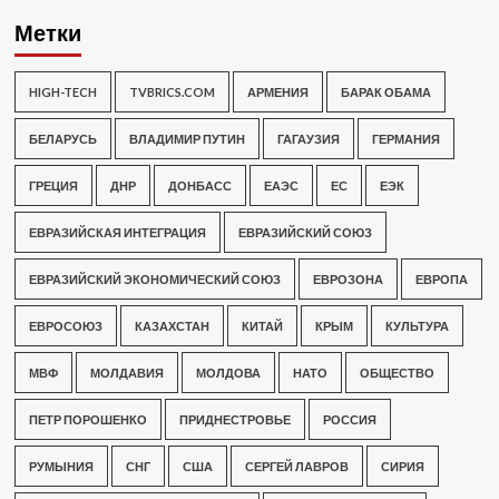
Метки
HIGH-TECH
TVBRICS.COM
АРМЕНИЯ
БАРАК ОБАМА
БЕЛАРУСЬ
ВЛАДИМИР ПУТИН
ГАГАУЗИЯ
ГЕРМАНИЯ
ГРЕЦИЯ
ДНР
ДОНБАСС
ЕАЭС
ЕС
ЕЭК
ЕВРАЗИЙСКАЯ ИНТЕГРАЦИЯ
ЕВРАЗИЙСКИЙ СОЮЗ
ЕВРАЗИЙСКИЙ ЭКОНОМИЧЕСКИЙ СОЮЗ
ЕВРОЗОНА
ЕВРОПА
ЕВРОСОЮЗ
КАЗАХСТАН
КИТАЙ
КРЫМ
КУЛЬТУРА
МВФ
МОЛДАВИЯ
МОЛДОВА
НАТО
ОБЩЕСТВО
ПЕТР ПОРОШЕНКО
ПРИДНЕСТРОВЬЕ
РОССИЯ
РУМЫНИЯ
СНГ
США
СЕРГЕЙ ЛАВРОВ
СИРИЯ