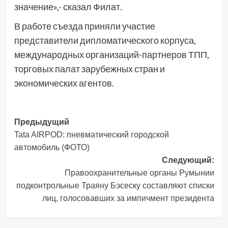
значение»,- сказал Филат.
В работе съезда приняли участие
представители дипломатического корпуса,
международных организаций-партнеров ТПП,
торговых палат зарубежных стран и
экономических агентов.
Навигация
Предыдущий
Tata AIRPOD: пневматический городской
записи
автомобиль (ФОТО)
Следующий:
Правоохранительные органы Румынии
подконтрольные Траяну Бэсеску составляют списки
лиц, голосовавших за импичмент президента