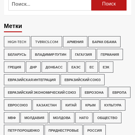
Найти:
Метки
HIGH-TECH
TVBRICS.COM
АРМЕНИЯ
БАРАК ОБАМА
БЕЛАРУСЬ
ВЛАДИМИР ПУТИН
ГАГАУЗИЯ
ГЕРМАНИЯ
ГРЕЦИЯ
ДНР
ДОНБАСС
ЕАЭС
ЕС
ЕЭК
ЕВРАЗИЙСКАЯ ИНТЕГРАЦИЯ
ЕВРАЗИЙСКИЙ СОЮЗ
ЕВРАЗИЙСКИЙ ЭКОНОМИЧЕСКИЙ СОЮЗ
ЕВРОЗОНА
ЕВРОПА
ЕВРОСОЮЗ
КАЗАХСТАН
КИТАЙ
КРЫМ
КУЛЬТУРА
МВФ
МОЛДАВИЯ
МОЛДОВА
НАТО
ОБЩЕСТВО
ПЕТР ПОРОШЕНКО
ПРИДНЕСТРОВЬЕ
РОССИЯ