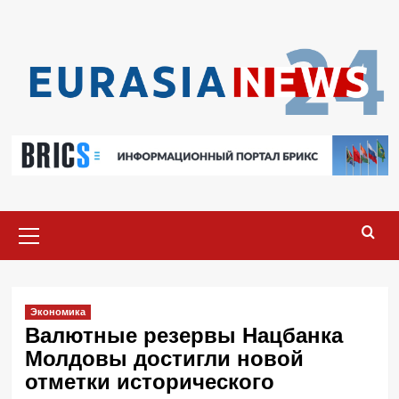
Перейти
к
содержимому
Основное
меню
Экономика
Валютные резервы Нацбанка
Молдовы достигли новой
отметки исторического