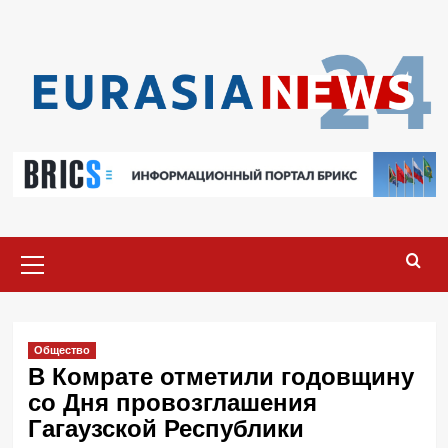
Перейти
к
содержимому
Основное
меню
Общество
В Комрате отметили годовщину
со Дня провозглашения
Гагаузской Республики