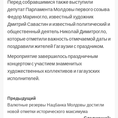
Перед собравшимися также выступили
депутат Парламента Молдовы первого созыва
Федор Мариногло, известный художник
Дмитрий Савастин и известный политический и
общественный деятель Николай Димитрогло,
которые отметили важность отмечаемой даты и
поздравили жителей Гагаузии с праздником.
Мероприятие завершилось праздничным
концертом с участием знаменитых
художественных коллективов и гагаузских
исполнителей.
Навигация
Предыдущий
Валютные резервы Нацбанка Молдовы достигли
записи
новой отметки исторического максимума