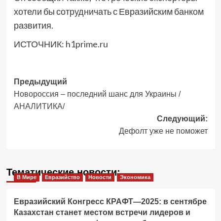
хотели бы сотрудничать с Евразийским банком
развития.
ИСТОЧНИК:
h1prime.ru
Навигация
Предыдущий
Новороссия – последний шанс для Украины /
записи
АНАЛИТИКА/
Следующий:
Дефолт уже не поможет
Тематические новости:
В Мире
Евразийство
Новости
Экономика
Евразийский Конгресс КРАФТ—2025: в сентябре
Казахстан станет местом встречи лидеров и