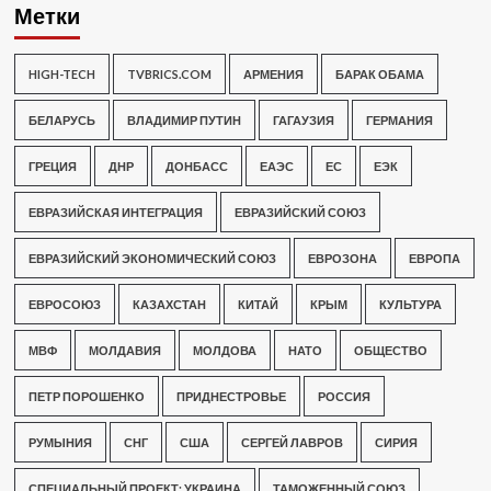
Метки
HIGH-TECH
TVBRICS.COM
АРМЕНИЯ
БАРАК ОБАМА
БЕЛАРУСЬ
ВЛАДИМИР ПУТИН
ГАГАУЗИЯ
ГЕРМАНИЯ
ГРЕЦИЯ
ДНР
ДОНБАСС
ЕАЭС
ЕС
ЕЭК
ЕВРАЗИЙСКАЯ ИНТЕГРАЦИЯ
ЕВРАЗИЙСКИЙ СОЮЗ
ЕВРАЗИЙСКИЙ ЭКОНОМИЧЕСКИЙ СОЮЗ
ЕВРОЗОНА
ЕВРОПА
ЕВРОСОЮЗ
КАЗАХСТАН
КИТАЙ
КРЫМ
КУЛЬТУРА
МВФ
МОЛДАВИЯ
МОЛДОВА
НАТО
ОБЩЕСТВО
ПЕТР ПОРОШЕНКО
ПРИДНЕСТРОВЬЕ
РОССИЯ
РУМЫНИЯ
СНГ
США
СЕРГЕЙ ЛАВРОВ
СИРИЯ
СПЕЦИАЛЬНЫЙ ПРОЕКТ: УКРАИНА
ТАМОЖЕННЫЙ СОЮЗ