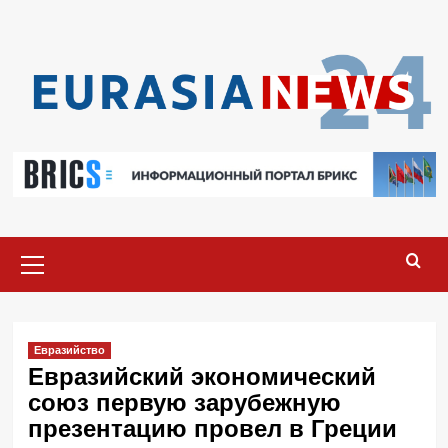
Перейти
к
содержимому
Основное
меню
Евразийство
Евразийский экономический
союз первую зарубежную
презентацию провел в Греции