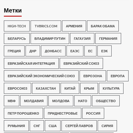
Метки
HIGH-TECH
TVBRICS.COM
АРМЕНИЯ
БАРАК ОБАМА
БЕЛАРУСЬ
ВЛАДИМИР ПУТИН
ГАГАУЗИЯ
ГЕРМАНИЯ
ГРЕЦИЯ
ДНР
ДОНБАСС
ЕАЭС
ЕС
ЕЭК
ЕВРАЗИЙСКАЯ ИНТЕГРАЦИЯ
ЕВРАЗИЙСКИЙ СОЮЗ
ЕВРАЗИЙСКИЙ ЭКОНОМИЧЕСКИЙ СОЮЗ
ЕВРОЗОНА
ЕВРОПА
ЕВРОСОЮЗ
КАЗАХСТАН
КИТАЙ
КРЫМ
КУЛЬТУРА
МВФ
МОЛДАВИЯ
МОЛДОВА
НАТО
ОБЩЕСТВО
ПЕТР ПОРОШЕНКО
ПРИДНЕСТРОВЬЕ
РОССИЯ
РУМЫНИЯ
СНГ
США
СЕРГЕЙ ЛАВРОВ
СИРИЯ