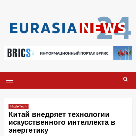
Перейти
к
содержимому
Основное
меню
High-Tech
Китай внедряет технологии
искусственного интеллекта в
энергетику