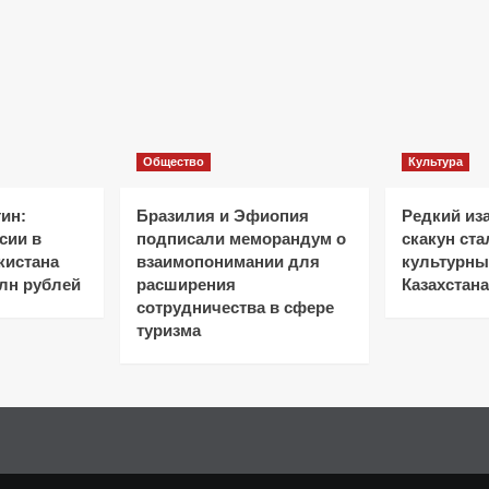
Общество
Культура
ин:
Бразилия и Эфиопия
Редкий из
сии в
подписали меморандум о
скакун ст
кистана
взаимопонимании для
культурн
лн рублей
расширения
Казахстана
сотрудничества в сфере
туризма