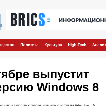
щество
Политика
Культура
High-Tech
Аналит
ктябре выпустит
рсию Windows 8
альной версии операционной системы Windows 8,