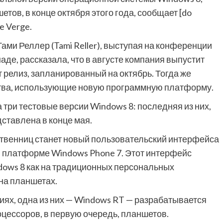
ов, в конце октября этого года, сообщает [do
e Verge.
ами Реллер (Tami Reller), выступая на конференции
аде, рассказала, что в августе компания выпустит
релиз, запланированный на октябрь. Тогда же
тва, использующие новую программную платформу.
 три тестовые версии Windows 8: последняя из них,
дставлена в конце мая.
твенниц станет новый пользовательский интерфейса
 платформе Windows Phone 7. Этот интерфейс
ows 8 как на традиционных персональных
 на планшетах.
ях, одна из них — Windows RT — разрабатывается
цессоров, в первую очередь, планшетов.