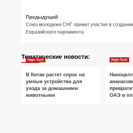
Навигация
Предыдущий
Союз молодежи СНГ примет участие в создани
записи
Евразийского парламента
Тематические новости:
High-Tech
High-Tech
В Китае растет спрос на
Наноцел
умные устройства для
ананасов
ухода за домашними
преврати
животными
ОАЭ в п