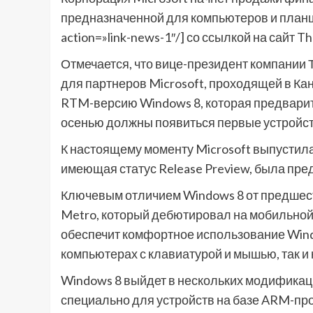
предназначенной для компьютеров и планшет
action=»link-news-1″/] со ссылкой на сайт Th
Отмечается, что вице-президент компании Т
для партнеров Microsoft, проходящей в Кан
RTM-версию Windows 8, которая предварит 
осенью должны появиться первые устройс
К настоящему моменту Microsoft выпустила
имеющая статус Release Preview, была пре
Ключевым отличием Windows 8 от предшес
Metro, который дебютировал на мобильной
обеспечит комфортное использование Wind
компьютерах с клавиатурой и мышью, так и
Windows 8 выйдет в нескольких модификаци
специально для устройств на базе ARM-про