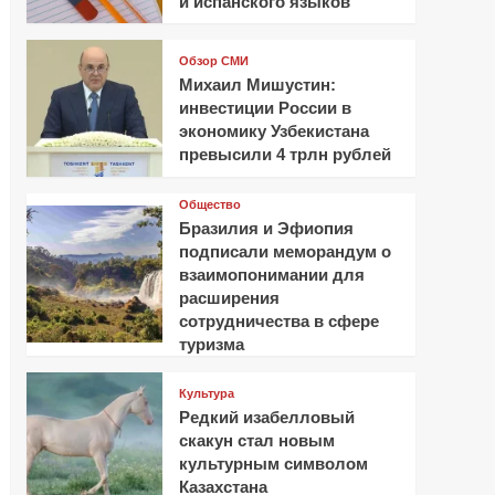
и испанского языков
Обзор СМИ
Михаил Мишустин:
инвестиции России в
экономику Узбекистана
превысили 4 трлн рублей
Общество
Бразилия и Эфиопия
подписали меморандум о
взаимопонимании для
расширения
сотрудничества в сфере
туризма
Культура
Редкий изабелловый
скакун стал новым
культурным символом
Казахстана