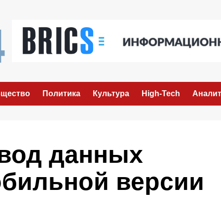
щество
Политика
Культура
High-Tech
Аналит
вод данных
обильной версии