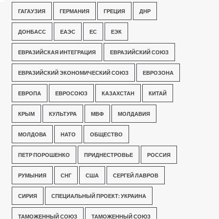
ГАГАУЗИЯ
ГЕРМАНИЯ
ГРЕЦИЯ
ДНР
ДОНБАСС
ЕАЭС
ЕС
ЕЭК
ЕВРАЗИЙСКАЯ ИНТЕГРАЦИЯ
ЕВРАЗИЙСКИЙ СОЮЗ
ЕВРАЗИЙСКИЙ ЭКОНОМИЧЕСКИЙ СОЮЗ
ЕВРОЗОНА
ЕВРОПА
ЕВРОСОЮЗ
КАЗАХСТАН
КИТАЙ
КРЫМ
КУЛЬТУРА
МВФ
МОЛДАВИЯ
МОЛДОВА
НАТО
ОБЩЕСТВО
ПЕТР ПОРОШЕНКО
ПРИДНЕСТРОВЬЕ
РОССИЯ
РУМЫНИЯ
СНГ
США
СЕРГЕЙ ЛАВРОВ
СИРИЯ
СПЕЦИАЛЬНЫЙ ПРОЕКТ: УКРАИНА
ТАМОЖЕННЫЙ СОЮЗ
ТАМОЖЕННЫЙ СОЮЗ