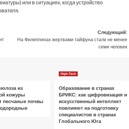
иатуры) или в ситуациях, когда устройство
ователя.
Следующий:
ит
На Филиппинах жертвами тайфуна стали не менее
семи человек
High-Tech
люлоза из
Образование в странах
ой кожуры
БРИКС: как цифровизация и
т песчаные почвы
искусственный интеллект
лодородные
повлияют на подготовку
специалистов в странах
Глобального Юга