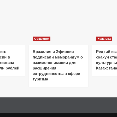
Общество
Культура
ин:
Бразилия и Эфиопия
Редкий из
сии в
подписали меморандум о
скакун ст
кистана
взаимопонимании для
культурн
лн рублей
расширения
Казахстана
сотрудничества в сфере
туризма