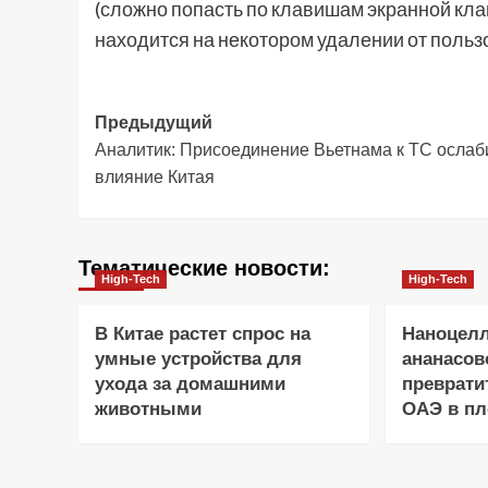
(сложно попасть по клавишам экранной клав
находится на некотором удалении от польз
Навигация
Предыдущий
Аналитик: Присоединение Вьетнама к ТС ослаб
записи
влияние Китая
Тематические новости:
High-Tech
High-Tech
В Китае растет спрос на
Наноцел
умные устройства для
ананасов
ухода за домашними
преврати
животными
ОАЭ в п