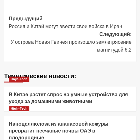
Навигация
Предыдущий
Россия и Китай могут ввести свои войска в Иран
записи
Следующий:
У острова Новая Гвинея произошло землетрясение
магнитудой 6,2
Тематические новости:
High-Tech
В Китае растет спрос на умные устройства для
ухода за домашними животными
High-Tech
Наноцеллюлоза из ананасовой кожуры
превратит песчаные почвы ОАЭ в
плодородные