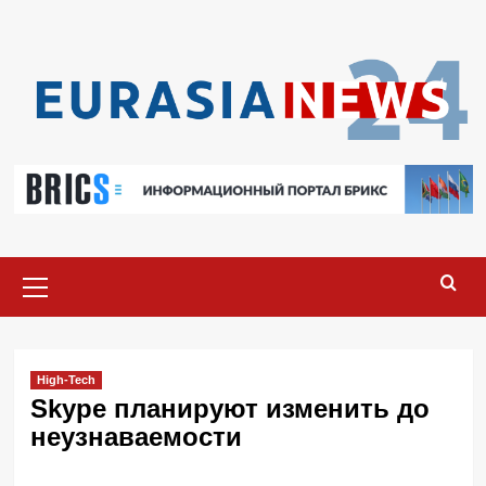
Перейти
к
содержимому
Основное
меню
High-Tech
Skype планируют изменить до
неузнаваемости