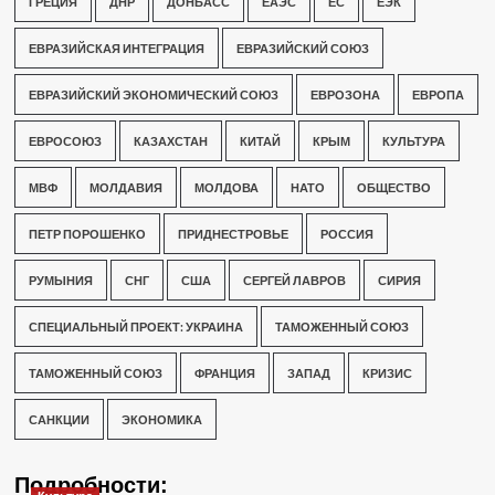
ГРЕЦИЯ
ДНР
ДОНБАСС
ЕАЭС
ЕС
ЕЭК
ЕВРАЗИЙСКАЯ ИНТЕГРАЦИЯ
ЕВРАЗИЙСКИЙ СОЮЗ
ЕВРАЗИЙСКИЙ ЭКОНОМИЧЕСКИЙ СОЮЗ
ЕВРОЗОНА
ЕВРОПА
ЕВРОСОЮЗ
КАЗАХСТАН
КИТАЙ
КРЫМ
КУЛЬТУРА
МВФ
МОЛДАВИЯ
МОЛДОВА
НАТО
ОБЩЕСТВО
ПЕТР ПОРОШЕНКО
ПРИДНЕСТРОВЬЕ
РОССИЯ
РУМЫНИЯ
СНГ
США
СЕРГЕЙ ЛАВРОВ
СИРИЯ
СПЕЦИАЛЬНЫЙ ПРОЕКТ: УКРАИНА
ТАМОЖЕННЫЙ СОЮЗ
ТАМОЖЕННЫЙ СОЮЗ
ФРАНЦИЯ
ЗАПАД
КРИЗИС
САНКЦИИ
ЭКОНОМИКА
Подробности: