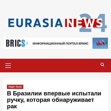
Перейти
к
содержимому
Основное
меню
High-Tech
В Бразилии впервые испытали
ручку, которая обнаруживает
рак