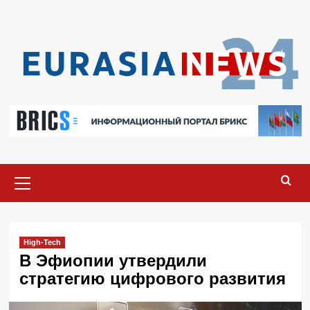
Перейти
к
содержимому
Основное
меню
High-Tech
В Эфиопии утвердили
стратегию цифрового развития