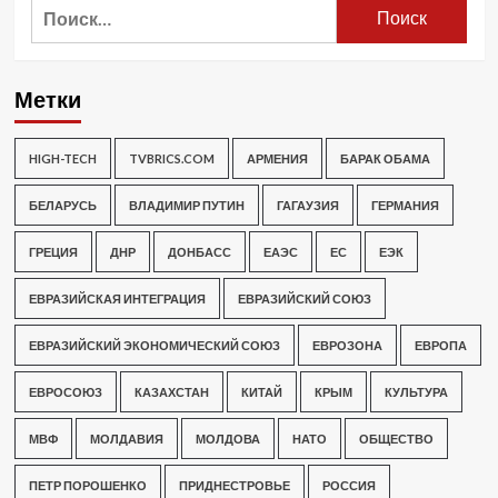
Найти:
Метки
HIGH-TECH
TVBRICS.COM
АРМЕНИЯ
БАРАК ОБАМА
БЕЛАРУСЬ
ВЛАДИМИР ПУТИН
ГАГАУЗИЯ
ГЕРМАНИЯ
ГРЕЦИЯ
ДНР
ДОНБАСС
ЕАЭС
ЕС
ЕЭК
ЕВРАЗИЙСКАЯ ИНТЕГРАЦИЯ
ЕВРАЗИЙСКИЙ СОЮЗ
ЕВРАЗИЙСКИЙ ЭКОНОМИЧЕСКИЙ СОЮЗ
ЕВРОЗОНА
ЕВРОПА
ЕВРОСОЮЗ
КАЗАХСТАН
КИТАЙ
КРЫМ
КУЛЬТУРА
МВФ
МОЛДАВИЯ
МОЛДОВА
НАТО
ОБЩЕСТВО
ПЕТР ПОРОШЕНКО
ПРИДНЕСТРОВЬЕ
РОССИЯ