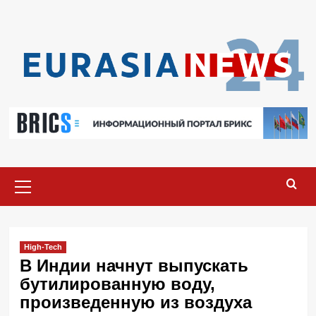
Перейти
к
содержимому
Основное
меню
High-Tech
В Индии начнут выпускать
бутилированную воду,
произведенную из воздуха