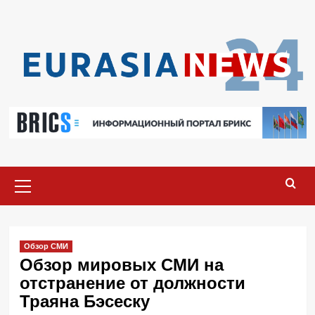
Перейти
к
содержимому
Основное
меню
Обзор СМИ
Обзор мировых СМИ на
отстранение от должности
Траяна Бэсеску