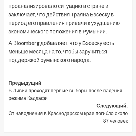
проанализировало ситуацию в стране и
заключает, что действия Траяна Бэсеску в
период его правления привели к ухудшению
экономического положения в Румынии.
А Bloomberg добавляет, что у Бэсеску есть
меньше месяца на то, чтобы заручиться
поддержкой румынского народа.
Навигация
Предыдущий
В Ливии проходят первые выборы после падения
записи
режима Каддафи
Следующий:
От наводнения в Краснодарском крае погибло около
87 человек