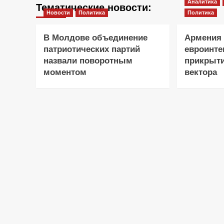
Аналитика
Тематические новости:
Новости
Политика
Политика
В Молдове объединение
Армения 
патриотических партий
евроинте
назвали поворотным
прикрыти
моментом
вектора