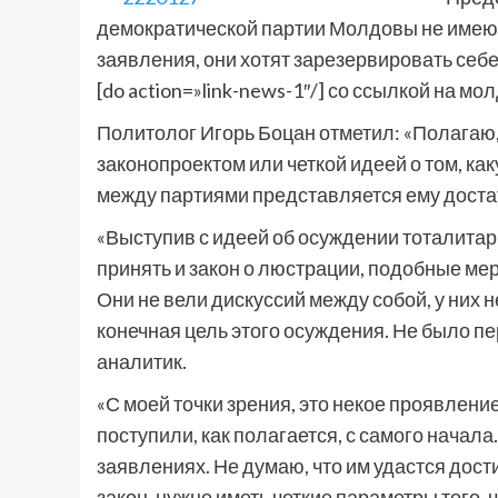
демократической партии Молдовы не имеют 
заявления, они хотят зарезервировать себ
[do action=»link-news-1″/] со ссылкой на м
Политолог Игорь Боцан отметил: «Полагаю, 
законопроектом или четкой идеей о том, как
между партиями представляется ему доста
«Выступив с идеей об осуждении тоталита
принять и закон о люстрации, подобные м
Они не вели дискуссий между собой, у них н
конечная цель этого осуждения. Не было пе
аналитик.
«С моей точки зрения, это некое проявление 
поступили, как полагается, с самого начала
заявлениях. Не думаю, что им удастся дост
закон, нужно иметь четкие параметры того, ч