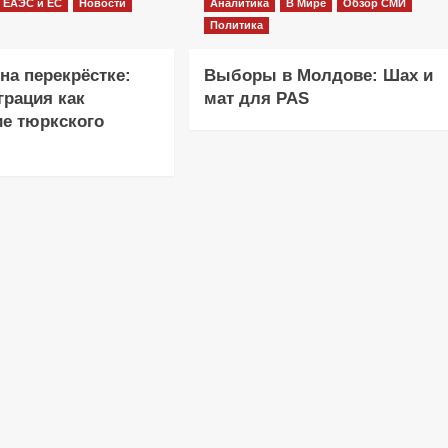
ЕАЭС и ЕС
Новости
Аналитика
В Мире
Обзор СМИ
Политика
на перекрёстке:
Выборы в Молдове: Шах и
грация как
мат для PAS
е тюркского