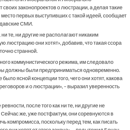
своих законопроектов о люстрации, а делая такие
е место первых выступивших с такой идеей, сообщает
олдавские СМИ.
ни те, ни другие не располагают никаким
ую люстрацию они хотят», добавив, что такая ссора
точно странной.
рного коммунистического режима, им следовало
еры должны были предприниматься одновременно.
е было ясной концепции того, чего они хотят, какова
реговоров и о люстрации», – выразил уверенность
ревности, после того как ни те, ни другие не
. Сейчас же, уже постфактум, они соревнуются в
ичь компромисса, поскольку перед тем, как писать
его они хотят от этого закона», – подытожил Боцан.