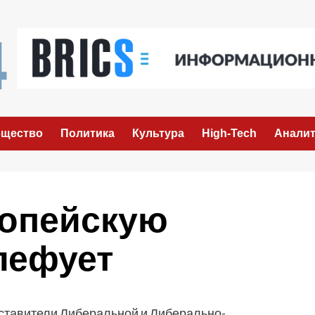
щество
Политика
Культура
High-Tech
Аналит
ропейскую
лефует
ставители Либеральной и Либерально-