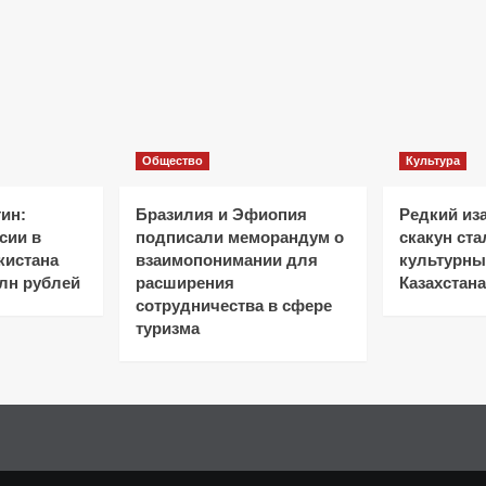
Общество
Культура
ин:
Бразилия и Эфиопия
Редкий из
сии в
подписали меморандум о
скакун ст
кистана
взаимопонимании для
культурн
лн рублей
расширения
Казахстана
сотрудничества в сфере
туризма