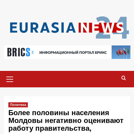
Перейти
к
содержимому
Основное
меню
Политика
Более половины населения
Молдовы негативно оценивают
работу правительства,