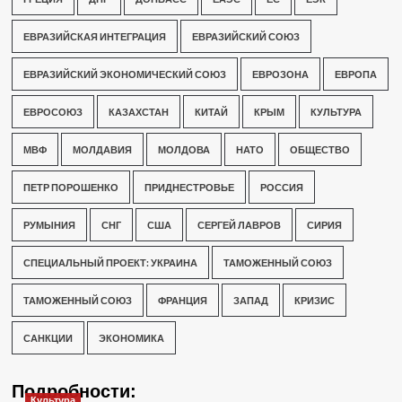
ЕВРАЗИЙСКАЯ ИНТЕГРАЦИЯ
ЕВРАЗИЙСКИЙ СОЮЗ
ЕВРАЗИЙСКИЙ ЭКОНОМИЧЕСКИЙ СОЮЗ
ЕВРОЗОНА
ЕВРОПА
ЕВРОСОЮЗ
КАЗАХСТАН
КИТАЙ
КРЫМ
КУЛЬТУРА
МВФ
МОЛДАВИЯ
МОЛДОВА
НАТО
ОБЩЕСТВО
ПЕТР ПОРОШЕНКО
ПРИДНЕСТРОВЬЕ
РОССИЯ
РУМЫНИЯ
СНГ
США
СЕРГЕЙ ЛАВРОВ
СИРИЯ
СПЕЦИАЛЬНЫЙ ПРОЕКТ: УКРАИНА
ТАМОЖЕННЫЙ СОЮЗ
ТАМОЖЕННЫЙ СОЮЗ
ФРАНЦИЯ
ЗАПАД
КРИЗИС
САНКЦИИ
ЭКОНОМИКА
Подробности:
Культура