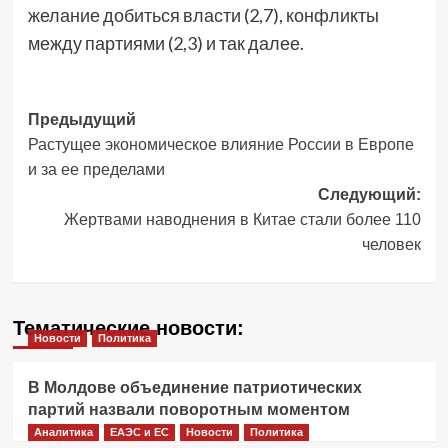
желание добиться власти (2,7), конфликты
между партиями (2,3) и так далее.
Навигация
Предыдущий
Растущее экономическое влияние России в Европе
записи
и за ее пределами
Следующий:
Жертвами наводнения в Китае стали более 110
человек
Тематические новости:
Новости
Политика
В Молдове объединение патриотических
партий назвали поворотным моментом
Аналитика
ЕАЭС и ЕС
Новости
Политика